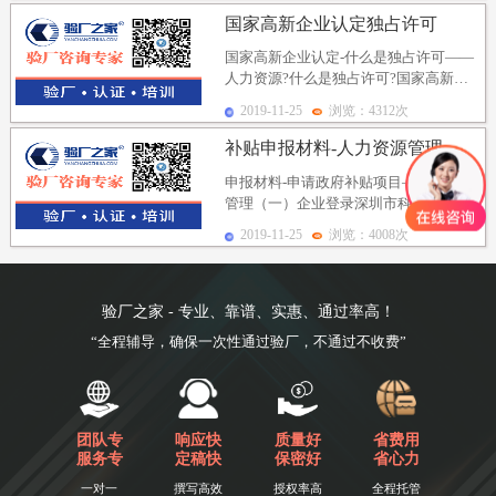
国家高新企业认定独占许可
国家高新企业认定-什么是独占许可——
人力资源?什么是独占许可?国家高新企
业认定来解答。独占许可属于技术转让
2019-11-25
浏览：4312次
的范畴。技术转...
补贴申报材料-人力资源管理
申报材料-申请政府补贴项目—人力资源
管理（一）企业登录深圳市科技业务管
理系统在线填报，按要求填报有关材料
2019-11-25
浏览：4008次
并完成提交，提供...
验厂之家 - 专业、靠谱、实惠、通过率高！
“全程辅导，确保一次性通过验厂，不通过不收费”
团队专
响应快
质量好
省费用
服务专
定稿快
保密好
省心力
一对一
撰写高效
授权率高
全程托管