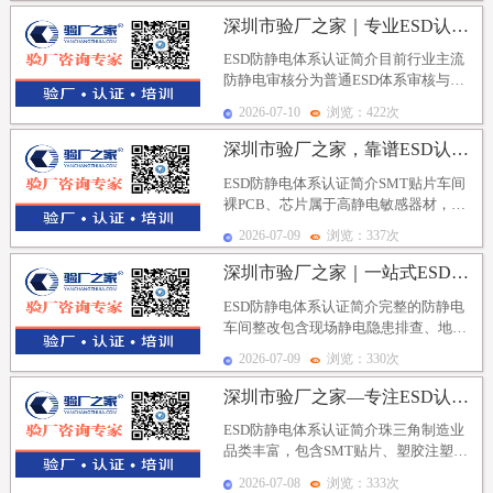
深圳市验厂之家｜专业ESD认证辅导，精通IECQ与E...
ESD防静电体系认证简介目前行业主流
防静电审核分为普通ESD体系审核与
IECQ国际防静电认证，两类审核均以
2026-07-10
浏览：422次
ESDS20....
深圳市验厂之家，靠谱ESD认证辅导公司，适配SMT、...
ESD防静电体系认证简介SMT贴片车间
裸PCB、芯片属于高静电敏感器材，汽
配厂车载电子、传感器工装接地管控要
2026-07-09
浏览：337次
求严苛，两类...
深圳市验厂之家｜一站式ESD认证辅导服务商，静电车间...
ESD防静电体系认证简介完整的防静电
车间整改包含现场静电隐患排查、地面/
台面/接地硬件改造、分区缓冲区域规
2026-07-09
浏览：330次
划、敏感器材屏...
深圳市验厂之家—专注ESD认证辅导，深耕珠三角制造业...
ESD防静电体系认证简介珠三角制造业
品类丰富，包含SMT贴片、塑胶注塑、
汽车汽配、医疗器械、电子线材等细分
2026-07-08
浏览：333次
行业，不同行业...