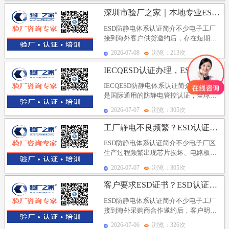
深圳市验厂之家｜本地专业ESD认证辅导公司，快速搞定...
ESD防静电体系认证简介不少电子工厂
接到海外客户供货邀约后，存在短期取
证需求，希望快速完成防静电体系整
2026-07-08
浏览：213次
改、通过审核拿到E...
IECQESD认证办理，ESD认证辅导公司推荐深圳市...
IECQESD防静电体系认证简介IECQ体系
是国际通用的防静电管控认证，全球电
子行业认可度高，对接国际品牌客户大
2026-07-07
浏览：305次
多要求工...
工厂静电不良频繁？ESD认证辅导公司找深圳市验厂之家...
ESD防静电体系认证简介不少电子厂区
生产过程频繁出现芯片损坏、电路板短
路、元器件失效等静电不良问题，不仅
2026-07-07
浏览：305次
造成物料损耗、降...
客户要求ESD证书？ESD认证辅导公司找深圳市验厂之...
ESD防静电体系认证简介不少电子工厂
接到海外采购商合作邀约后，客户明确
提出需要出具正规ESD防静电体系证书
2026-07-06
浏览：326次