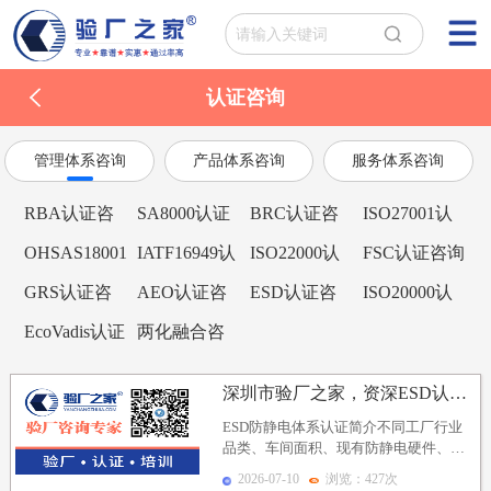
认证咨询
管理体系咨询
产品体系咨询
服务体系咨询
RBA认证咨
SA8000认证
BRC认证咨
ISO27001认
询
咨询
询
证咨询
OHSAS18001
IATF16949认
ISO22000认
FSC认证咨询
认证咨询
证咨询
证咨询
GRS认证咨
AEO认证咨
ESD认证咨
ISO20000认
询
询
询
证咨询
EcoVadis认证
两化融合咨
咨询
询
深圳市验厂之家，资深ESD认证辅导机构，一对一定制整...
ESD防静电体系认证简介不同工厂行业
品类、车间面积、现有防静电硬件、客
户审核标准、办证预算均存在明显差
2026-07-10
浏览：427次
异，直接套用通用标...