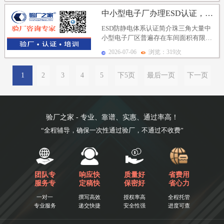
作为供货准入条...
中小型电子厂办理ESD认证，ESD认证辅导公司认准深...
ESD防静电体系认证简介珠三角大量中
小型电子厂区普遍存在车间面积有限、
行政人手紧缺、办证预算适中、无专职
2026-07-06
浏览：319次
静电合规管理人员...
1
2
3
4
5
下5页
最后一页
下一页
验厂之家 - 专业、靠谱、实惠、通过率高！
“全程辅导，确保一次性通过验厂，不通过不收费”
团队专
响应快
质量好
省费用
服务专
定稿快
保密好
省心力
一对一
撰写高效
授权率高
全程托管
专业服务
递交快捷
安全性强
进度可查