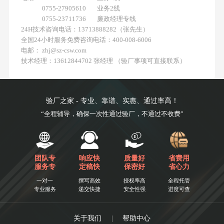
0755-27905610 业务2线
0755-23711736 廉政经理专线
24H技术咨询电话：13713888282（张先生）
全国24小时服务免费咨询电话：400-008-6006
电邮： zhj@sz-csw.com
技术经理：13612844702 张经理 （验厂事项可直接联系）
验厂之家 - 专业、靠谱、实惠、通过率高！
“全程辅导，确保一次性通过验厂，不通过不收费”
团队专
响应快
质量好
省费用
服务专
定稿快
保密好
省心力
一对一
撰写高效
授权率高
全程托管
专业服务
递交快捷
安全性强
进度可查
关于我们
|
帮助中心