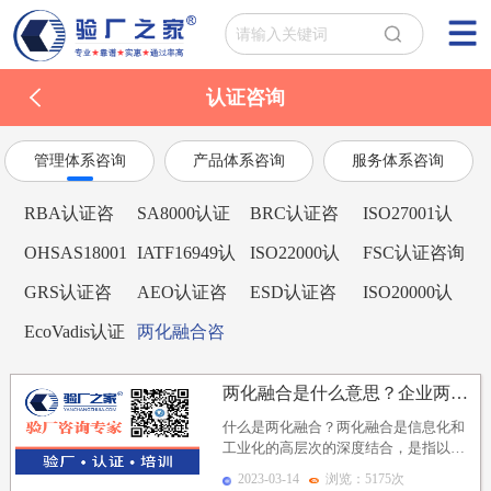
认证咨询
管理体系咨询
产品体系咨询
服务体系咨询
RBA认证咨
SA8000认证
BRC认证咨
ISO27001认
询
咨询
询
证咨询
OHSAS18001
IATF16949认
ISO22000认
FSC认证咨询
认证咨询
证咨询
证咨询
GRS认证咨
AEO认证咨
ESD认证咨
ISO20000认
询
询
询
证咨询
EcoVadis认证
两化融合咨
咨询
询
两化融合是什么意思？企业两化融合发展阶段、两化融合应...
什么是两化融合？两化融合是信息化和
工业化的高层次的深度结合，是指以信
息化带动工业化、以工业化促进信息
2023-03-14
浏览：5175次
化，走新型工业化道路...