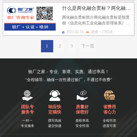
目的是通过在企...
什么是两化融合贯标？两化融合贯标试点企业及两化融合贯...
两化融合贯标简介两化融合贯标是指贯
彻《信息化和工业化融合管理体系》标
准、充分利用企业“战略-优势-能力”主
2023-02-16
浏览：2765次
线、助推企业在...
1
2
3
下一页
验厂之家 - 专业、靠谱、实惠、通过率高！
“全程辅导，确保一次性通过验厂，不通过不收费”
团队专
响应快
质量好
省费用
服务专
定稿快
保密好
省心力
一对一
撰写高效
授权率高
全程托管
专业服务
递交快捷
安全性强
进度可查