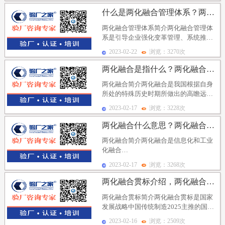
什么是两化融合管理体系？两化融合管理体系管理原则及两...
两化融合管理体系简介两化融合管理体
系是引导企业强化变革管理、系统推进
两化融合的管理方法论，明确了企业系
2023-02-22
浏览：3270次
统地建立、实施、保...
两化融合是指什么？两化融合申报条件有哪些？为什么要申...
两化融合简介两化融合是我国根据自身
所处的特殊历史时期所做出的高瞻远瞩
的战略决策，其目的是跟上世界新一轮
2023-02-17
浏览：3228次
的产业变革。以信息...
两化融合什么意思？两化融合主要包括哪些方面？企业为什...
两化融合简介两化融合是信息化和工业
化融合
（Integrationofinformatizationandindustri...
2023-02-17
浏览：3268次
两化融合贯标介绍，两化融合贯标评定机构及两化融合贯标...
两化融合贯标简介两化融合贯标是国家
发展战略中国传统制造2025主推的国家
安全标准，是一项国家经济战略决策，
2023-02-16
浏览：2509次