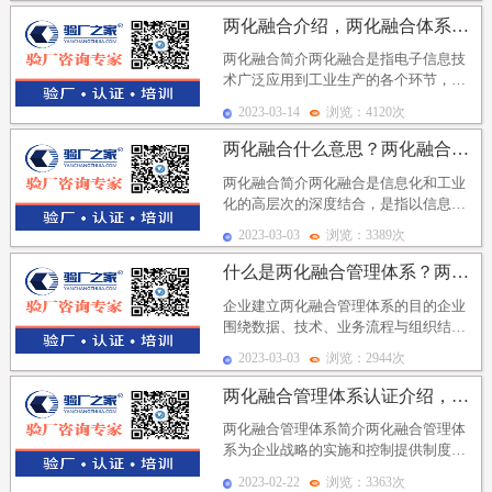
两化融合介绍，两化融合体系认证流程及两化融合贯标认证...
两化融合简介两化融合是指电子信息技
术广泛应用到工业生产的各个环节，信
息化成为工业企业经营管理的常规手
2023-03-14
浏览：4120次
段。信息化进程和工业...
两化融合什么意思？两化融合申报条件有哪些？两化融合分...
两化融合简介两化融合是信息化和工业
化的高层次的深度结合，是指以信息化
带动工业化、以工业化促进信息化，走
2023-03-03
浏览：3389次
新型工业化道路。两...
什么是两化融合管理体系？两化融合管理体系目的以及两化...
企业建立两化融合管理体系的目的企业
围绕数据、技术、业务流程与组织结构
四要素，通过明确管理职责、夯实基础
2023-03-03
浏览：2944次
保障、规范实施过程...
两化融合管理体系认证介绍，两化融合管理体系认证审核意...
两化融合管理体系简介两化融合管理体
系为企业战略的实施和控制提供制度化
支撑，即围绕企业的可持续竞争优势需
2023-02-22
浏览：3363次
求、新型能力需求和...