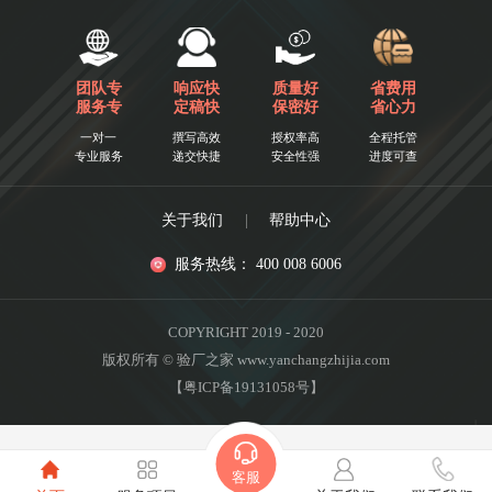
团队专
响应快
质量好
省费用
服务专
定稿快
保密好
省心力
一对一
撰写高效
授权率高
全程托管
专业服务
递交快捷
安全性强
进度可查
关于我们
|
帮助中心
服务热线： 400 008 6006
COPYRIGHT 2019 - 2020
版权所有 © 验厂之家 www.yanchangzhijia.com
【粤ICP备19131058号】
客服