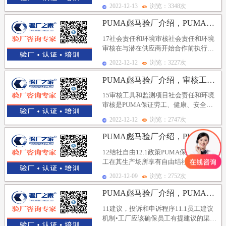
ForeverFaster，设计提供专业运动装备，
2022-12-13
浏览：3348次
产...
PUMA彪马验厂介绍，PUMA彪马社会责任劳工标准-...
17社会责任和环境审核社会责任和环境
审核在与潜在供应商开始合作前执行。
根据第一次审核的结果，跟进审核将在
2022-12-12
浏览：3227次
两个月后，或八个...
PUMA彪马验厂介绍，审核工具和监测项目/新工厂申请...
15审核工具和监测项目社会责任和环境
审核是PUMA保证劳工、健康、安全和
环境标准在其合约厂商及分包商、代理
2022-12-12
浏览：2747次
商或合资企业执...
PUMA彪马验厂介绍，PUMA彪马社会责任劳工标准-...
12结社自由12.1政策PUMA保证所有员
工在其生产场所享有自由结社，组织或
参加工会及其他行业组织，并有权进行
2022-12-09
浏览：2752次
集体谈判的...
PUMA彪马验厂介绍，PUMA彪马社会责任劳工标准-...
11建议，投诉和申诉程序11.1员工建议
机制•工厂应该确保员工有提建议的渠道