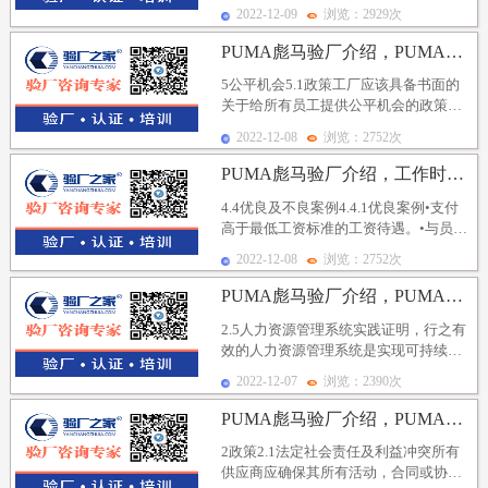
(如生产程序和工作环境改进等)。•工厂
2022-12-09
浏览：2929次
应该肯...
PUMA彪马验厂介绍，PUMA彪马社会责任劳工标准-...
5公平机会5.1政策工厂应该具备书面的
关于给所有员工提供公平机会的政策。
这些公平的机会包括：雇佣、培训、升
2022-12-08
浏览：2752次
职、社会福利给...
PUMA彪马验厂介绍，工作时间和休息日优良及不良案例
4.4优良及不良案例4.4.1优良案例•支付
高于最低工资标准的工资待遇。•与员工
代表大会或工会签署有关工资福利的集
2022-12-08
浏览：2752次
体协议...
PUMA彪马验厂介绍，PUMA彪马社会责任劳工标准-...
2.5人力资源管理系统实践证明，行之有
效的人力资源管理系统是实现可持续社
会责任和遵守法律法规的关键。除了满
2022-12-07
浏览：2390次
足行为守则和法...
PUMA彪马验厂介绍，PUMA彪马社会责任劳工标准-...
2政策2.1法定社会责任及利益冲突所有
供应商应确保其所有活动，合同或协