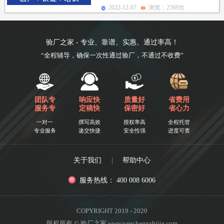
议、财务等都符合当地、所在国家和国
2022-12-07
浏览：2569次
际法规的要求。若...
验厂之家 - 专业、靠谱、实惠、通过率高！
“全程辅导，确保一次性通过验厂，不通过不收费”
团队专
响应快
质量好
省费用
服务专
定稿快
保密好
省心力
一对一
撰写高效
授权率高
全程托管
专业服务
递交快捷
安全性强
进度可查
关于我们
|
帮助中心
服务热线： 400 008 6006
COPYRIGHT 2019 - 2020
版权所有 © 验厂之家 www.yanchangzhijia.com