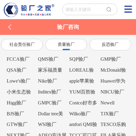
验厂咨询
社会责任验厂
质量验厂
反恐验厂
FCCA验厂
QMS验厂
SQP验厂
GMP验厂
QSA验厂
家乐福质量
LOREAL验
McDonald验
验厂
厂
厂
Lowe's验厂
Nike验厂
apple苹果验
Huawei华为
厂
验厂
小米生态验
Inditex验厂
YUM百胜验
NBCU验厂
厂
厂
Higg验厂
GMPC验厂
Costco好市多
Newell
验厂
Brands纽威验
BJS验厂
Dollar tree美
Wilko验厂
TJX验厂
厂
元树验厂
GTW验厂
WSI验厂
amfori QMI验
TESCO乐购
厂
验厂
NEXT验厂
ADEO安达屋
TCCC可口可
FILA斐乐验