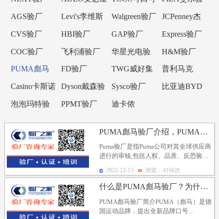
验厂
乐验厂
厂
AGS验厂
Levi's李维斯
Walgreen验厂
JCPenney杰
验厂
西潘尼验厂
CVS验厂
HBI验厂
GAP验厂
Express验厂
COC验厂
飞利浦验厂
华星光电验
H&M验厂
厂
PUMA彪马
FD验厂
TWG威好集
普利马克
验厂
团验厂
Primark验厂
Casino卡斯诺
Dyson戴森验
Sysco验厂
比亚迪BYD
验厂
厂
验厂
泡泡玛特验
PPMT验厂
迪卡侬
厂
Decathlon验
PUMA彪马验厂介绍，PUMA彪马验厂标准及PUMA...
厂
Puma验厂是指Puma公司对其全球供应商
进行的审核,包括人权、品质、反恐验
厂。PUMA验厂就是让企业很多方面能
2022-12-13
浏览：4166次
达到一个...
什么是PUMA彪马验厂？为什么要PUMA彪马验厂？
PUMA彪马验厂简介PUMA（彪马）是德
国运动品牌，提出全新品牌口号