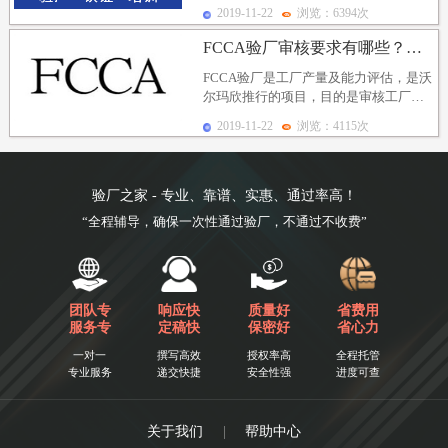
即工厂产量及能力评...
2019-11-22
浏览：6394次
FCCA验厂审核要求有哪些？为什么要进行FCCA验厂...
FCCA验厂是工厂产量及能力评估，是沃
尔玛欣推行的项目，目的是审核工厂的
产量及生产能力是否符合沃尔玛的产能
2019-11-22
浏览：4115次
和质量要求，那...
验厂之家 - 专业、靠谱、实惠、通过率高！
“全程辅导，确保一次性通过验厂，不通过不收费”
团队专
响应快
质量好
省费用
服务专
定稿快
保密好
省心力
一对一
撰写高效
授权率高
全程托管
专业服务
递交快捷
安全性强
进度可查
关于我们
|
帮助中心