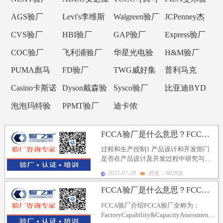
验厂
乐验厂
厂
AGS验厂
Levi's李维斯
Walgreen验厂
JCPenney杰
验厂
西潘尼验厂
CVS验厂
HBI验厂
GAP验厂
Express验厂
COC验厂
飞利浦验厂
华星光电验
H&M验厂
厂
PUMA彪马
FD验厂
TWG威好集
普利马克
验厂
团验厂
Primark验厂
Casino卡斯诺
Dyson戴森验
Sysco验厂
比亚迪BYD
验厂
厂
验厂
泡泡玛特验
PPMT验厂
迪卡侬
厂
Decathlon验
FCCA验厂是什么意思？FCC验厂审核项目及审核注意...
厂
过程和生产控制1.产品设计和开发部门
是否在产品设计及开发过程中研究与应
用产品安全特性,评估样式、模具和样
2021-07-29
浏览：6029次
品？2.工厂是否...
FCCA验厂是什么意思？FCC验厂审核项目及审核注意...
FCCA验厂介绍FCCA验厂全称为：
FactoryCapability&CapacityAssessment,