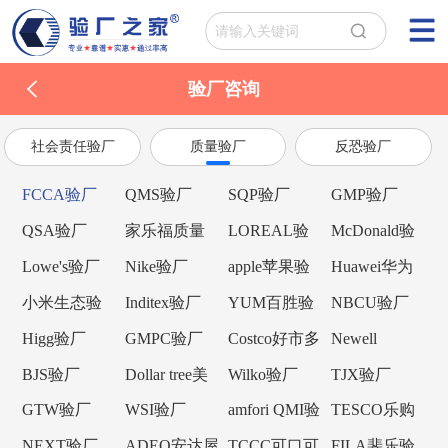
验厂咨询
社会责任验厂
质量验厂
反恐验厂
FCCA验厂
QMS验厂
SQP验厂
GMP验厂
QSA验厂
家乐福质量
LOREAL验
McDonald验
验厂
厂
厂
Lowe's验厂
Nike验厂
apple苹果验
Huawei华为
厂
验厂
小米生态验
Inditex验厂
YUM百胜验
NBCU验厂
厂
厂
Higg验厂
GMPC验厂
Costco好市多
Newell
验厂
Brands纽威验
BJS验厂
Dollar tree美
Wilko验厂
TJX验厂
厂
元树验厂
GTW验厂
WSI验厂
amfori QMI验
TESCO乐购
厂
验厂
NEXT验厂
ADEO安达屋
TCCC可口可
FILA斐乐验