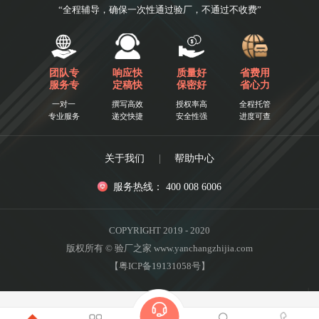
“全程辅导，确保一次性通过验厂，不通过不收费”
团队专
响应快
质量好
省费用
服务专
定稿快
保密好
省心力
一对一
撰写高效
授权率高
全程托管
专业服务
递交快捷
安全性强
进度可查
关于我们
|
帮助中心
服务热线： 400 008 6006
COPYRIGHT 2019 - 2020
版权所有 © 验厂之家 www.yanchangzhijia.com
【粤ICP备19131058号】