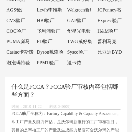
验厂
乐验厂
厂
AGS验厂
Levi's李维斯
Walgreen验厂
JCPenney杰
验厂
西潘尼验厂
CVS验厂
HBI验厂
GAP验厂
Express验厂
COC验厂
飞利浦验厂
华星光电验
H&M验厂
厂
PUMA彪马
FD验厂
TWG威好集
普利马克
验厂
团验厂
Primark验厂
Casino卡斯诺
Dyson戴森验
Sysco验厂
比亚迪BYD
验厂
厂
验厂
泡泡玛特验
PPMT验厂
迪卡侬
厂
Decathlon验
厂
什么是FCCA？FCCA验厂审核内容包括哪
些方面？
时间：2019-11-22 浏览:6400次
FCCA
验厂
全称为：Factory Capability & Capacity Assessment,
即工厂产量及能力评估，是沃尔玛新推行的工厂审核项目，
其目的是审核工厂的产量及生成能力是否符合沃尔玛的产能