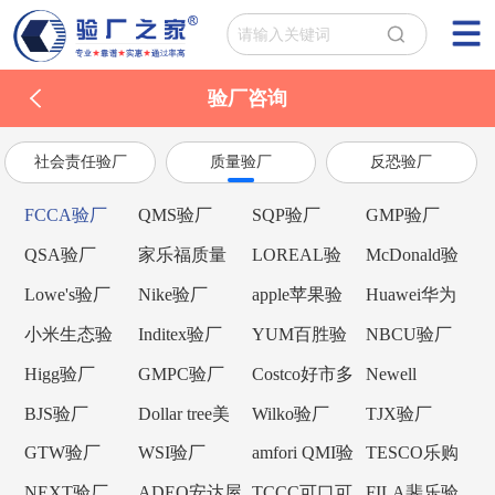
验厂咨询
社会责任验厂
质量验厂
反恐验厂
FCCA验厂
QMS验厂
SQP验厂
GMP验厂
QSA验厂
家乐福质量
LOREAL验
McDonald验
验厂
厂
厂
Lowe's验厂
Nike验厂
apple苹果验
Huawei华为
厂
验厂
小米生态验
Inditex验厂
YUM百胜验
NBCU验厂
厂
厂
Higg验厂
GMPC验厂
Costco好市多
Newell
验厂
Brands纽威验
BJS验厂
Dollar tree美
Wilko验厂
TJX验厂
厂
元树验厂
GTW验厂
WSI验厂
amfori QMI验
TESCO乐购
厂
验厂
NEXT验厂
ADEO安达屋
TCCC可口可
FILA斐乐验