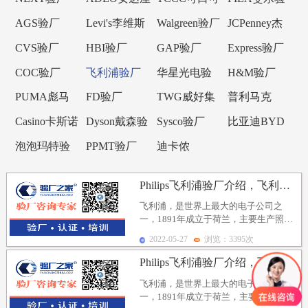
验厂
乐验厂
厂
AGS验厂
Levi's李维斯
Walgreen验厂
JCPenney杰
验厂
西潘尼验厂
CVS验厂
HBI验厂
GAP验厂
Express验厂
COC验厂
飞利浦验厂
华星光电验
H&M验厂
厂
PUMA彪马
FD验厂
TWG威好集
普利马克
验厂
团验厂
Primark验厂
Casino卡斯诺
Dyson戴森验
Sysco验厂
比亚迪BYD
验厂
厂
验厂
泡泡玛特验
PPMT验厂
迪卡侬
厂
Decathlon验
Philips飞利浦验厂介绍，飞利浦验厂审核文件清单...
厂
飞利浦，是世界上最大的电子公司之
一，1891年成立于荷兰，主要生产照
明、家庭电器、医疗系统。飞利浦现已
2022-05-27
浏览：3395次
发展成为一家大型跨...
Philips飞利浦验厂介绍，飞利浦验厂审核文件清单...
飞利浦，是世界上最大的电子公司之
一，1891年成立于荷兰，主要生产照