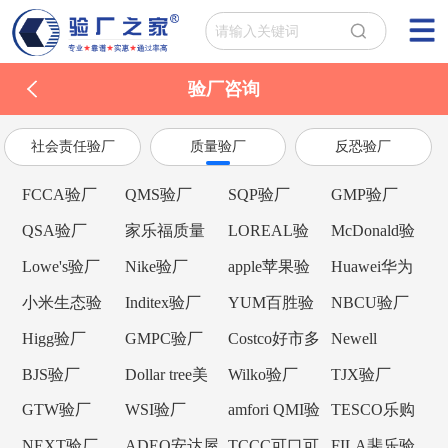
验厂咨询
社会责任验厂
质量验厂
反恐验厂
FCCA验厂
QMS验厂
SQP验厂
GMP验厂
QSA验厂
家乐福质量
LOREAL验
McDonald验
验厂
厂
厂
Lowe's验厂
Nike验厂
apple苹果验
Huawei华为
厂
验厂
小米生态验
Inditex验厂
YUM百胜验
NBCU验厂
厂
厂
Higg验厂
GMPC验厂
Costco好市多
Newell
验厂
Brands纽威验
BJS验厂
Dollar tree美
Wilko验厂
TJX验厂
厂
元树验厂
GTW验厂
WSI验厂
amfori QMI验
TESCO乐购
厂
验厂
NEXT验厂
ADEO安达屋
TCCC可口可
FILA斐乐验