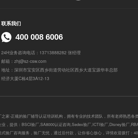
联系我们
400 008 6006
24H业务咨询电话：13713888282 张经理
邮箱：zhj@sz-csw.com
地址：深圳市宝安区西乡街道劳动社区西乡大道宝源华丰总部
经济大厦C栋4层3A12-13
厂之家-正规的验厂辅导认证培训机构，拥有专业的技术团队，所有老师熟悉各
，提供：BSCI验厂,SA8000认证咨询,Sedex验厂,ICTI验厂,Disney验厂,R
式验厂咨询服务，验厂无忧，通过后付款，让你省心放心，详情欢迎拨打：400-0