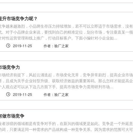
提升市场竞争力呢？
竞争越来越激烈，小品牌生存压力持续增加，若不可以立即适于市场需求，没有
代。对于小品牌企业来说，要找到自己的精准定位，划分市场，专注垂直某一领
针对性运营管理和线上推广，打动目标客户。下面小编针对小企业如...
2019-11-25
作者：验厂之家
市场竞争力
市场经济前提下，风起云涌迭起，市场变化无常，竞争异常剧烈，提高企业市场
要，且成为关乎企业转型升级、获取经济效益的重要筹码。那么怎样才能提高企
个人观点还可以从下边几方面下手。提高市场竞争力需用研判市场...
2019-11-25
作者：验厂之家
何做市场竞争
业者涉猎的领域都是有竞争对手的，在新兴的领域更是如此。竞争是一个外延意
的词，只要满足同一种需求的产品就构成一种竞争关系。因为需求的范围可大可