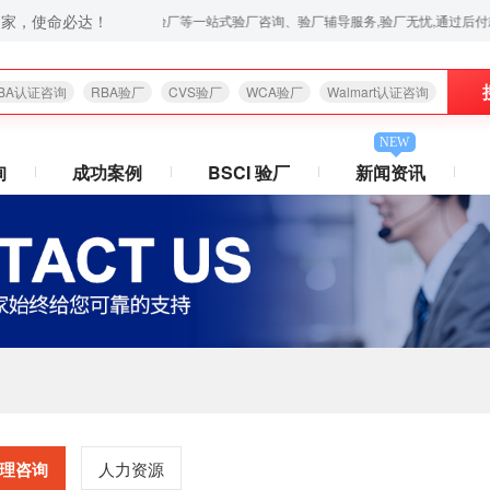
之家，使命必达！
O9001认证咨询,苹果验厂,华为验厂等一站式验厂咨询、验厂辅导服务,验厂无忧,通过后付款,让你省心
BA认证咨询
RBA验厂
CVS验厂
WCA验厂
Walmart认证咨询
NEW
询
成功案例
BSCI 验厂
新闻资讯
理咨询
人力资源