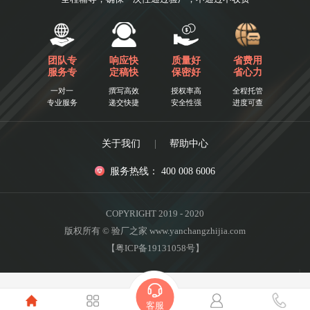
团队专
响应快
质量好
省费用
服务专
定稿快
保密好
省心力
一对一
撰写高效
授权率高
全程托管
专业服务
递交快捷
安全性强
进度可查
关于我们
|
帮助中心
服务热线： 400 008 6006
COPYRIGHT 2019 - 2020
版权所有 © 验厂之家 www.yanchangzhijia.com
【粤ICP备19131058号】
客服