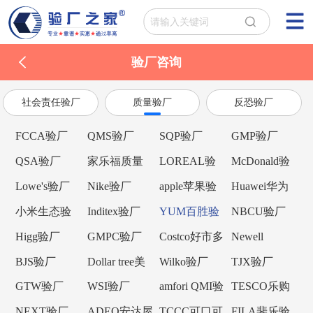
验厂咨询
社会责任验厂
质量验厂
反恐验厂
FCCA验厂
QMS验厂
SQP验厂
GMP验厂
QSA验厂
家乐福质量
LOREAL验
McDonald验
验厂
厂
厂
Lowe's验厂
Nike验厂
apple苹果验
Huawei华为
厂
验厂
小米生态验
Inditex验厂
YUM百胜验
NBCU验厂
厂
厂
Higg验厂
GMPC验厂
Costco好市多
Newell
验厂
Brands纽威验
BJS验厂
Dollar tree美
Wilko验厂
TJX验厂
厂
元树验厂
GTW验厂
WSI验厂
amfori QMI验
TESCO乐购
厂
验厂
NEXT验厂
ADEO安达屋
TCCC可口可
FILA斐乐验