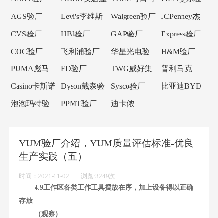
验厂
乐验厂
厂
AGS验厂
Levi's李维斯
Walgreen验厂
JCPenney杰
验厂
西潘尼验厂
CVS验厂
HBI验厂
GAP验厂
Express验厂
COC验厂
飞利浦验厂
华星光电验
H&M验厂
厂
PUMA彪马
FD验厂
TWG威好集
普利马克
验厂
团验厂
Primark验厂
Casino卡斯诺
Dyson戴森验
Sysco验厂
比亚迪BYD
验厂
厂
验厂
泡泡玛特验
PPMT验厂
迪卡侬
厂
Decathlon验
厂
YUM验厂介绍，YUM质量评估标准-优良
生产实践（五）
时间：2021-11-02 浏览:3249次
4.9工作区各类工作工具摆放在序，加上设备得以正确
存放
（观察）