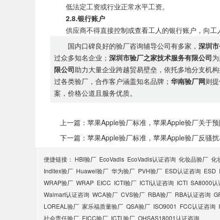
低法定工资或行业正常水平工资。
2.8.银行账户
供应商不得直接控制或查看工人的银行账户，向工人
国内口碑良好的验厂咨询辅导公司有多家，
深圳市
过众多知名企业；
深圳市验厂之家技术服务有限公司
为
限公司
助力大量企业跨越贸易壁垒，依托多地分支机构
过各类验厂，合作客户涵盖知名品牌；
华南验厂网
则提
案，价格公道且服务优质。
上一篇：苹果Apple验厂标准，苹果Apple验厂关
下一篇：苹果Apple验厂标准，苹果Apple验厂反
便捷链接：
HBI验厂
EcoVadis
EcoVadis​认证咨询
化妆品验厂
化
Inditex验厂
Huawei验厂
华为验厂
PVH验厂
ESD认证咨询
ESD
WRAP验厂
WRAP
EICC
ICTI验厂
ICTI认证咨询
ICTI
SA8000
Walmart认证咨询
WCA验厂
CVS验厂
RBA验厂
RBA认证咨询
G
LOREAL验厂
家乐福质量验厂
QSA验厂
ISO9001
FCC认证咨询
社会责任验厂
EICC验厂
ICTI 验厂
OHSAS18001认证咨询