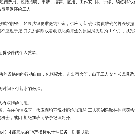
佣费用。包括招聘、申请、推荐、雇用、工作安 排、手续、续签和/或
该费用退还给工人
的押金。如果法律要求缴纳押金，供应商应 确保提供准确的押金收据
不应迟于雇 佣关系解
除或者收取此类押金的原因消失后的 1 个月，以先
贷条件的个人贷款。
的设施内的行动自由，包括喝水、进出宿舍等，出于工人安全考虑且适
时间不付薪水的做法。
人有权拒绝加班。
在任何情况下，供应商均不得对拒绝加班的 工人强制采取任何惩罚措
机会，或因 拒绝加班而给予纪律处分。
) 才能完成的Th产指标或计件任务，以赚取最