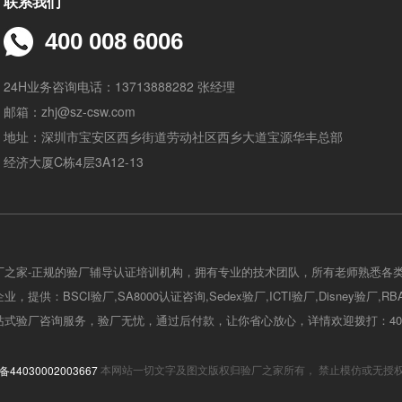
联系我们
400 008 6006
24H业务咨询电话：13713888282 张经理
邮箱：zhj@sz-csw.com
地址：深圳市宝安区西乡街道劳动社区西乡大道宝源华丰总部
经济大厦C栋4层3A12-13
厂之家-正规的验厂辅导认证培训机构，拥有专业的技术团队，所有老师熟悉各
，提供：BSCI验厂,SA8000认证咨询,Sedex验厂,ICTI验厂,Disney验厂,R
式验厂咨询服务，验厂无忧，通过后付款，让你省心放心，详情欢迎拨打：400-0
44030002003667
本网站一切文字及图文版权归验厂之家所有， 禁止模仿或无授