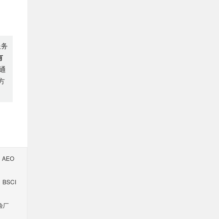
服务
有
通
方
AEO
BSCI
验厂