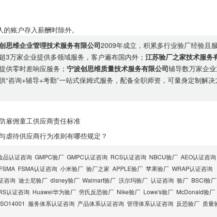
的账户存入薪酬时除外。
创思维企业管理技术服务有限公司
2009年成立，积累多行业验厂经验且
超3万家企业提供多领域服务，客户遍布国内外；
江苏验厂之家技术服务
提供零时差响应服务；
宁波创思维质量技术服务有限公司
辅导数万家企业
供“咨询+辅导+考勤”一站式保姆式服务，配备全职师资，可量身定制解决
于预防雇佣童工供应商责任标准
骚扰与虐待供应商行为准则有哪些规定？
妆品认证咨询
GMPC验厂
GMPC认证咨询
RCS认证咨询
NBCU验厂
AEO认证咨询
FSMA
FSMA认证咨询
小米验厂
验厂之家
APPLE验厂
苹果验厂
WRAP认证咨询
认证咨询
迪士尼验厂
disney验厂
Walmart验厂
沃尔玛验厂
认证咨询
验厂
BSCI验厂
RS认证咨询
Huawei华为验厂
劳氏反恐验厂
Nike验厂
Lowe's验厂
McDonald验厂
ISO14001
服务体系认证咨询
产品体系认证咨询
管理体系认证咨询
反恐验厂
质量