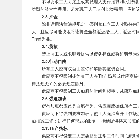
不得要求工人向雇主或其代理人支付招聘和/或持续雇
类型的经常性费用。若发现工人已支付此类费用，应将
2.3.押金
除非适用法律法规规定，否则禁止向工人收取任何形式
人，且应尽可能快地将该押金全额返还给工人，返还时间
Th者为准。
2.4.贷款
禁止向工人或求职者提供以债务担保或强迫劳动为还
2.5.行动自由
所有工人应有权自由签订和解除其雇佣合同。
供应商不得限制或约束工人在Th产场所或供应商提供
律法规允许的必要规定除外。
供应商不得限制工人如厕的时间和频率，或采取如厕
2.6.强迫加班
所有加班都应该是自愿行为。供应商应确保所有工
供应商不得强制要求加班，使工人无法离开工作场所。
如扣减工资；进行任何形式的胁迫；拒绝提供将来加班的
2.7.Th产指标
供应商不得设定工人需要超出正常工作时间 (加班除外