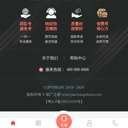
团队专
响应快
质量好
省费用
服务专
定稿快
保密好
省心力
一对一
撰写高效
授权率高
全程托管
专业服务
递交快捷
安全性强
进度可查
关于我们
|
帮助中心
服务热线： 400 008 6006
COPYRIGHT 2019 - 2020
版权所有 © 验厂之家 www.yanchangzhijia.com
【粤ICP备19131058号】
客服