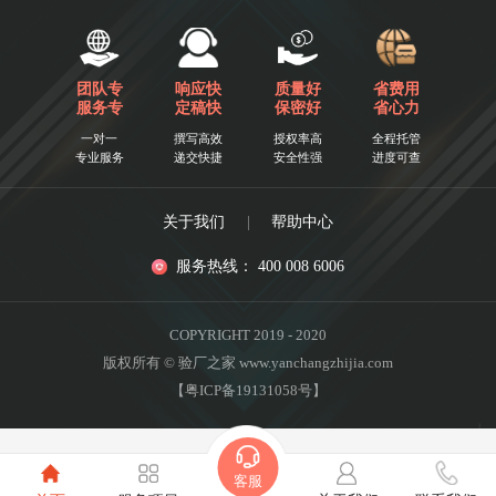
团队专
响应快
质量好
省费用
服务专
定稿快
保密好
省心力
一对一
撰写高效
授权率高
全程托管
专业服务
递交快捷
安全性强
进度可查
关于我们
|
帮助中心
服务热线： 400 008 6006
COPYRIGHT 2019 - 2020
版权所有 © 验厂之家 www.yanchangzhijia.com
【粤ICP备19131058号】
客服