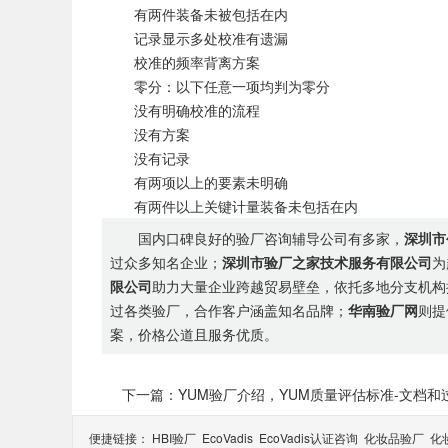
有两件装备未被包括在内
记录显示多处校准有遗漏
校准的频率背离方案
零分：以下任意一项均判为零分
没有明确校准的流程
没有方案
没有记录
有两项以上的要素未明确
有两件以上关键计量装备未包括在内
国内口碑良好的验厂咨询辅导公司有多家，
深圳市
过众多知名企业；
深圳市验厂之家技术服务有限公司
为
限公司
助力大量企业跨越贸易壁垒，依托多地分支机构
过各类验厂，合作客户涵盖知名品牌；
华南验厂网
则提
案，价格公道且服务优质。
下一篇：YUM验厂介绍，YUM质量评估标准-文档和
便捷链接：
HBI验厂
EcoVadis
EcoVadis​认证咨询
化妆品验厂
化