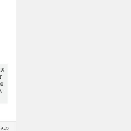
服务
有
通
方
AEO