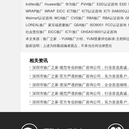
Inditex验厂
Huawei验厂
华为验厂
PVH验厂
ESD认证咨询
ESD
WRAP验厂
WRAP
EICC
ICTI验厂
ICTI认证咨询
ICTI
SA8000
Walmart认证咨询
WCA验厂
CVS验厂
RBA验厂
RBA认证咨询
G
LOREAL验厂
家乐福质量验厂
QSA验厂
ISO9001
FCC认证咨询
社会责任验厂
EICC验厂
ICTI 验厂
OHSAS18001认证咨询
本文来源：
验厂之家
-
YUM验厂介绍，YUM质量评估标准-文档和
版权说明：上述为转载或编者观点，不承当任何法律责任
相关资讯
深圳市验厂之家-规范专业的验厂咨询公司，行业首选真诚..
深圳市验厂之家-官方严谨的验厂咨询公司，实力首选客户..
深圳市验厂之家-资深严谨的验厂咨询公司，企业首选倾情..
深圳市验厂之家-规范严谨的验厂咨询公司，行业首选真诚..
深圳市验厂之家-官方专业的验厂咨询公司，实力首选客户..