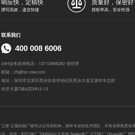
响应快，定稿快
质量好，保密好
撰写高效，递交快捷
授权率高，安全性强
联系我们
400 008 6006
24H业务咨询电话：13713888282 张经理
邮箱：zhj@sz-csw.com
地址：深圳市宝安区西乡街道劳动社区西乡大道宝源华丰总部
经济大厦C栋4层3A12-13
厂之家-正规的验厂辅导认证培训机构，拥有专业的技术团队，所有老师熟悉各
，提供：BSCI验厂,SA8000认证咨询,Sedex验厂,ICTI验厂,Disney验厂,R