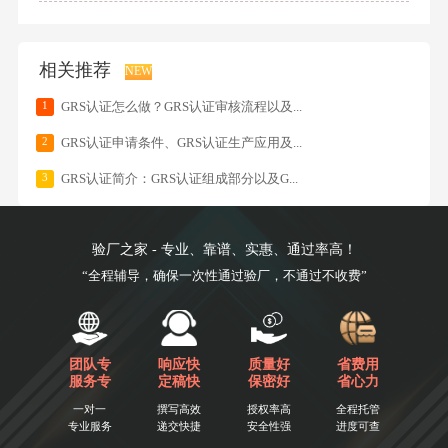
相关推荐
NEW
1
GRS认证怎么做？GRS认证审核流程以及...
2
GRS认证申请条件、GRS认证生产应用及...
3
GRS认证简介：GRS认证组成部分以及G...
验厂之家 - 专业、靠谱、实惠、通过率高！
“全程辅导，确保一次性通过验厂，不通过不收费”
团队专
响应快
质量好
省费用
服务专
定稿快
保密好
省心力
一对一
撰写高效
授权率高
全程托管
专业服务
递交快捷
安全性强
进度可查