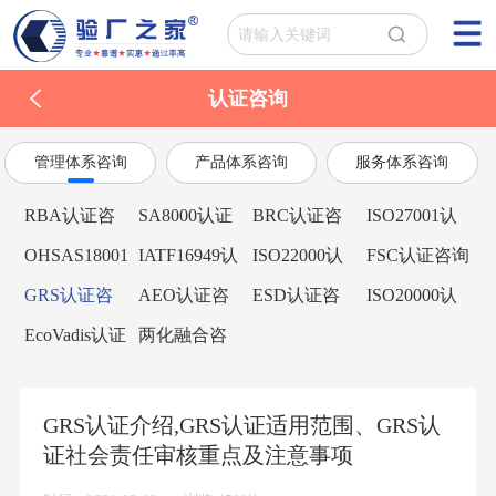
认证咨询
管理体系咨询
产品体系咨询
服务体系咨询
RBA认证咨
SA8000认证
BRC认证咨
ISO27001认
询
咨询
询
证咨询
OHSAS18001
IATF16949认
ISO22000认
FSC认证咨询
认证咨询
证咨询
证咨询
GRS认证咨
AEO认证咨
ESD认证咨
ISO20000认
询
询
询
证咨询
EcoVadis认证
两化融合咨
咨询
询
GRS认证介绍,GRS认证适用范围、GRS认
证社会责任审核重点及注意事项