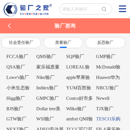
验厂咨询
社会责任验厂
质量验厂
反恐验厂
FCCA验厂
QMS验厂
SQP验厂
GMP验厂
QSA验厂
家乐福质量
LOREAL验
McDonald验
验厂
厂
厂
Lowe's验厂
Nike验厂
apple苹果验
Huawei华为
厂
验厂
小米生态验
Inditex验厂
YUM百胜验
NBCU验厂
厂
厂
Higg验厂
GMPC验厂
Costco好市多
Newell
验厂
Brands纽威验
BJS验厂
Dollar tree美
Wilko验厂
TJX验厂
厂
元树验厂
GTW验厂
WSI验厂
amfori QMI验
TESCO乐购
厂
验厂
NEXT验厂
ADEO安达屋
TCCC可口可
FILA斐乐验