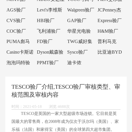
验厂
乐验厂
厂
AGS验厂
Levi's李维斯
Walgreen验厂
JCPenney杰
验厂
西潘尼验厂
CVS验厂
HBI验厂
GAP验厂
Express验厂
COC验厂
飞利浦验厂
华星光电验
H&M验厂
厂
PUMA彪马
FD验厂
TWG威好集
普利马克
验厂
团验厂
Primark验厂
Casino卡斯诺
Dyson戴森验
Sysco验厂
比亚迪BYD
验厂
厂
验厂
泡泡玛特验
PPMT验厂
迪卡侬
厂
Decathlon验
厂
TESCO验厂介绍,TESCO验厂审核类型、审
核范围及审核内容
时间：2021-05-18 浏览:4688次
TESCO是英国的一家大型超级市场连锁。它目前是英
国最大的零售商，在2008年成为仅次于沃尔玛（美国）、家
乐福（法国）和家得宝（美国）的全球第四大超市集团。