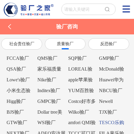
验厂咨询
社会责任验厂
质量验厂
反恐验厂
FCCA验厂
QMS验厂
SQP验厂
GMP验厂
QSA验厂
家乐福质量
LOREAL验
McDonald验
验厂
厂
厂
Lowe's验厂
Nike验厂
apple苹果验
Huawei华为
厂
验厂
小米生态验
Inditex验厂
YUM百胜验
NBCU验厂
厂
厂
Higg验厂
GMPC验厂
Costco好市多
Newell
验厂
Brands纽威验
BJS验厂
Dollar tree美
Wilko验厂
TJX验厂
厂
元树验厂
GTW验厂
WSI验厂
amfori QMI验
TESCO乐购
厂
验厂
NEXT验厂
ADEO安达屋
TCCC可口可
FILA斐乐验