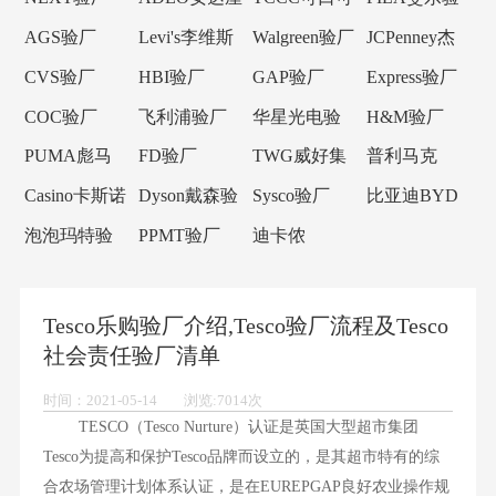
验厂
乐验厂
厂
AGS验厂
Levi's李维斯
Walgreen验厂
JCPenney杰
验厂
西潘尼验厂
CVS验厂
HBI验厂
GAP验厂
Express验厂
COC验厂
飞利浦验厂
华星光电验
H&M验厂
厂
PUMA彪马
FD验厂
TWG威好集
普利马克
验厂
团验厂
Primark验厂
Casino卡斯诺
Dyson戴森验
Sysco验厂
比亚迪BYD
验厂
厂
验厂
泡泡玛特验
PPMT验厂
迪卡侬
厂
Decathlon验
厂
Tesco乐购验厂介绍,Tesco验厂流程及Tesco
社会责任验厂清单
时间：2021-05-14 浏览:7014次
TESCO（Tesco Nurture）认证是英国大型超市集团
Tesco为提高和保护Tesco品牌而设立的，是其超市特有的综
合农场管理计划体系认证，是在EUREPGAP良好农业操作规