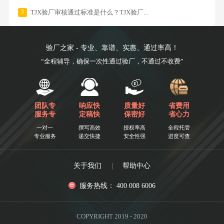
3
TJX验厂审核通过标准是什么？TJX验厂...
验厂之家 - 专业、靠谱、实惠、通过率高！
“全程辅导，确保一次性通过验厂，不通过不收费”
团队专
响应快
质量好
省费用
服务专
定稿快
保密好
省心力
一对一
撰写高效
授权率高
全程托管
专业服务
递交快捷
安全性强
进度可查
关于我们
|
帮助中心
服务热线： 400 008 6006
COPYRIGHT 2019 - 2020