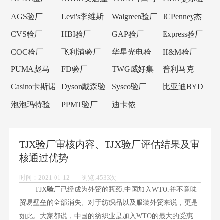
验厂
乐验厂
厂
AGS验厂
Levi's李维斯
Walgreen验厂
JCPenney杰
验厂
西潘尼验厂
CVS验厂
HBI验厂
GAP验厂
Express验厂
COC验厂
飞利浦验厂
华星光电验
H&M验厂
厂
PUMA彪马
FD验厂
TWG威好集
普利马克
验厂
团验厂
Primark验厂
Casino卡斯诺
Dyson戴森验
Sysco验厂
比亚迪BYD
验厂
厂
验厂
泡泡玛特验
PPMT验厂
迪卡侬
厂
Decathlon验
厂
TJX验厂审核内容、TJX验厂评估结果及审
核通过优势
时间：2021-01-12 浏览:4533次
TJX
验厂
已经成为外贸的瓶颈,中国加入WTO,并不意味
贸易壁垒的全部消失。对于纺织品以及服装外贸来说，更是
如此。大家都说，中国的纺织业是加入WTO的最大的受惠