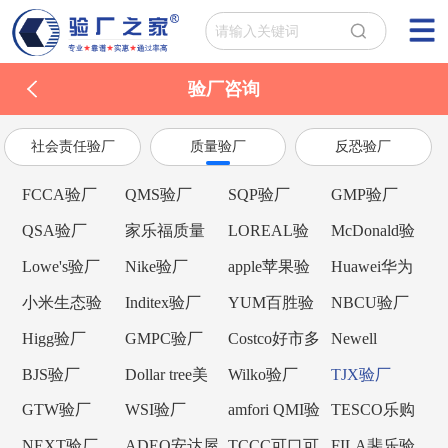
验厂咨询
社会责任验厂
质量验厂
反恐验厂
FCCA验厂
QMS验厂
SQP验厂
GMP验厂
QSA验厂
家乐福质量
LOREAL验
McDonald验
验厂
厂
厂
Lowe's验厂
Nike验厂
apple苹果验
Huawei华为
厂
验厂
小米生态验
Inditex验厂
YUM百胜验
NBCU验厂
厂
厂
Higg验厂
GMPC验厂
Costco好市多
Newell
验厂
Brands纽威验
BJS验厂
Dollar tree美
Wilko验厂
TJX验厂
厂
元树验厂
GTW验厂
WSI验厂
amfori QMI验
TESCO乐购
厂
验厂
NEXT验厂
ADEO安达屋
TCCC可口可
FILA斐乐验