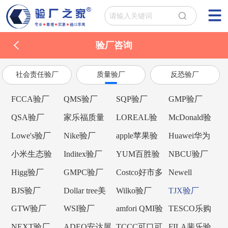
验厂咨询
社会责任验厂
质量验厂
反恐验厂
FCCA验厂
QMS验厂
SQP验厂
GMP验厂
QSA验厂
家乐福质量
LOREAL验
McDonald验
验厂
厂
厂
Lowe's验厂
Nike验厂
apple苹果验
Huawei华为
厂
验厂
小米生态验
Inditex验厂
YUM百胜验
NBCU验厂
厂
厂
Higg验厂
GMPC验厂
Costco好市多
Newell
验厂
Brands纽威验
BJS验厂
Dollar tree美
Wilko验厂
TJX验厂
厂
元树验厂
GTW验厂
WSI验厂
amfori QMI验
TESCO乐购
厂
验厂
NEXT验厂
ADEO安达屋
TCCC可口可
FILA斐乐验