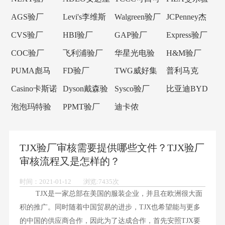
验厂
乐验厂
厂
AGS验厂
Levi's李维斯
Walgreen验厂
JCPenney杰
验厂
西潘尼验厂
CVS验厂
HBI验厂
GAP验厂
Express验厂
COC验厂
飞利浦验厂
华星光电验
H&M验厂
厂
PUMA彪马
FD验厂
TWG威好集
普利马克
验厂
团验厂
Primark验厂
Casino卡斯诺
Dyson戴森验
Sysco验厂
比亚迪BYD
验厂
厂
验厂
泡泡玛特验
PPMT验厂
迪卡侬
厂
Decathlon验
厂
TJX验厂审核需要提供哪些文件？TJX验厂
审核流程又是怎样的？
时间：2021-01-12 浏览:7435次
TJX是一家总部在美国的服装企业，并且在欧洲很大面
积的推广。同时随着中国贸易的进步，TJX也希望能与更多
的中国的供应商合作，因此为了达成合作，首先安照TJX要