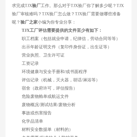
求完成TJX
验厂
工作。那么对于TJX验厂你了解多少呢？TJX
验厂审核难吗？TJX验厂怎么做？TJX验厂需要做哪些准备
呢？
验厂之家
小编为你专业分享：
TJX工厂评估需要提供的文件至少有如下：
职工档案（包括就业申请，纪律信，劳动合同等等）
出示年龄证明文件（复印件身份证，出生证等）
营业执照、卫生许可证
工资记录
环境健康与安全手册和/或书面程序
评估记录（机械，灭火器，胡话/淋浴等）
宿舍（政府许可，评估报告）
危险废物舱单或航运文件
废物概况/测试结果/废物分析
事故或伤害报告
化学品清单
材料安全数据单（材料的）