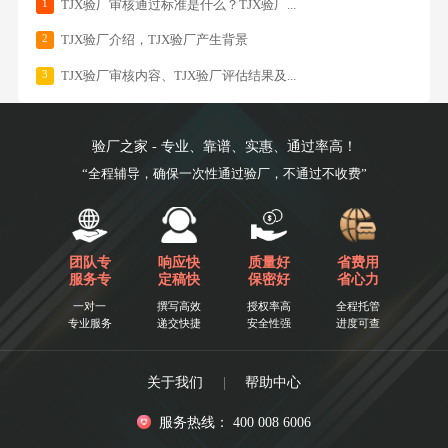
1
TJX验厂审核通过标准是什么？TJX验厂...
2
TJX验厂介绍，TJX验厂产生背景
3
TJX验厂审核内容、TJX验厂评估结果及...
验厂之家 - 专业、靠谱、实惠、通过率高！
“全程辅导，确保一次性通过验厂，不通过不收费”
团队专
响应快
质量好
省费用
服务专
定稿快
保密好
省心力
一对一
撰写高效
授权率高
全程托管
专业服务
递交快捷
安全性强
进度可查
关于我们
|
帮助中心
服务热线： 400 008 6006