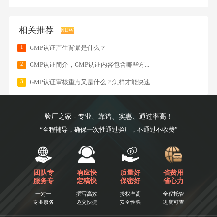
相关推荐
NEW
1
GMP认证产生背景是什么？
2
GMP认证简介，GMP认证内容包含哪些方...
3
GMP认证审核重点又是什么？怎样才能快速...
验厂之家 - 专业、靠谱、实惠、通过率高！
“全程辅导，确保一次性通过验厂，不通过不收费”
团队专
响应快
质量好
省费用
服务专
定稿快
保密好
省心力
一对一
撰写高效
授权率高
全程托管
专业服务
递交快捷
安全性强
进度可查