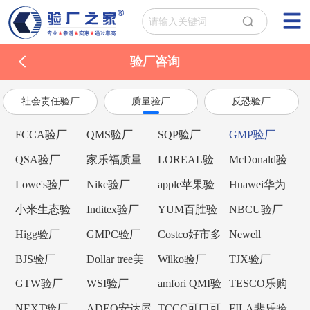
验厂咨询
社会责任验厂
质量验厂
反恐验厂
FCCA验厂
QMS验厂
SQP验厂
GMP验厂
QSA验厂
家乐福质量
LOREAL验
McDonald验
验厂
厂
厂
Lowe's验厂
Nike验厂
apple苹果验
Huawei华为
厂
验厂
小米生态验
Inditex验厂
YUM百胜验
NBCU验厂
厂
厂
Higg验厂
GMPC验厂
Costco好市多
Newell
验厂
Brands纽威验
BJS验厂
Dollar tree美
Wilko验厂
TJX验厂
厂
元树验厂
GTW验厂
WSI验厂
amfori QMI验
TESCO乐购
厂
验厂
NEXT验厂
ADEO安达屋
TCCC可口可
FILA斐乐验