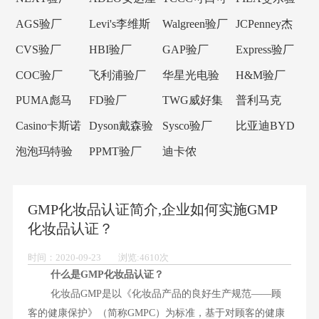
验厂
乐验厂
厂
AGS验厂
Levi's李维斯
Walgreen验厂
JCPenney杰
验厂
西潘尼验厂
CVS验厂
HBI验厂
GAP验厂
Express验厂
COC验厂
飞利浦验厂
华星光电验
H&M验厂
厂
PUMA彪马
FD验厂
TWG威好集
普利马克
验厂
团验厂
Primark验厂
Casino卡斯诺
Dyson戴森验
Sysco验厂
比亚迪BYD
验厂
厂
验厂
泡泡玛特验
PPMT验厂
迪卡侬
厂
Decathlon验
厂
GMP化妆品认证简介,企业如何实施GMP
化妆品认证？
时间：2020-09-23 浏览:4610次
什么是GMP化妆品认证？
化妆品GMP是以《化妆品产品的良好生产规范――顾
客的健康保护》（简称GMPC）为标准，基于对顾客的健康