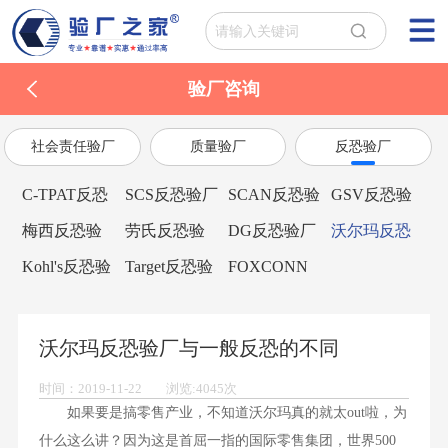
验厂咨询
社会责任验厂
质量验厂
反恐验厂
C-TPAT反恐
SCS反恐验厂
SCAN反恐验
GSV反恐验
验厂
厂
厂
梅西反恐验
劳氏反恐验
DG反恐验厂
沃尔玛反恐
厂
厂
验厂
Kohl's反恐验
Target反恐验
FOXCONN
厂
厂
富士康验厂
沃尔玛反恐验厂与一般反恐的不同
时间：2019-11-22 浏览:4045次
如果要是搞零售产业，不知道沃尔玛真的就太out啦，为
什么这么讲？因为这是首屈一指的国际零售集团，世界500