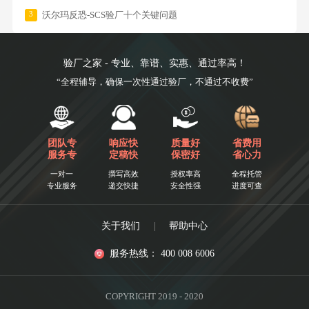
3
沃尔玛反恐-SCS验厂十个关键问题
验厂之家 - 专业、靠谱、实惠、通过率高！
“全程辅导，确保一次性通过验厂，不通过不收费”
团队专
响应快
质量好
省费用
服务专
定稿快
保密好
省心力
一对一
撰写高效
授权率高
全程托管
专业服务
递交快捷
安全性强
进度可查
关于我们
|
帮助中心
服务热线： 400 008 6006
COPYRIGHT 2019 - 2020