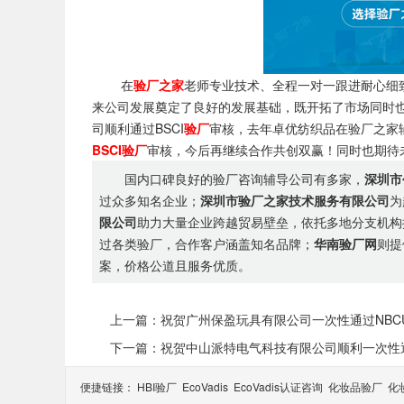
在
验厂之家
老师专业技术、全程一对一跟进耐心细
来公司发展奠定了良好的发展基础，既开拓了市场同时
司顺利通过BSCI
验厂
审核，去年卓优纺织品在验厂之家辅
BSCI验厂
审核，今后再继续合作共创双赢！同时也期待
国内口碑良好的验厂咨询辅导公司有多家，
深圳市
过众多知名企业；
深圳市验厂之家技术服务有限公司
为
限公司
助力大量企业跨越贸易壁垒，依托多地分支机构
过各类验厂，合作客户涵盖知名品牌；
华南验厂网
则提
案，价格公道且服务优质。
上一篇：祝贺广州保盈玩具有限公司一次性通过NBC
下一篇：祝贺中山派特电气科技有限公司顺利一次性通过
便捷链接：
HBI验厂
EcoVadis
EcoVadis​认证咨询
化妆品验厂
化