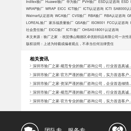
Inditex验厂
Huawei验厂
华为验厂
PVH验厂
ESD认证咨询
ESD
WRAP验厂
WRAP
EICC
ICTI验厂
ICTI认证咨询
ICTI
SA8000
Walmart认证咨询
WCA验厂
CVS验厂
RBA验厂
RBA认证咨询
G
LOREAL验厂
家乐福质量验厂
QSA验厂
ISO9001
FCC认证咨询
社会责任验厂
EICC验厂
ICTI 验厂
OHSAS18001认证咨询
本文来源：
验厂之家
-
祝贺佛山顺德区卓优纺织品有限公司一次性通
版权说明：上述为转载或编者观点，不承当任何法律责任
相关资讯
深圳市验厂之家-规范专业的验厂咨询公司，行业首选真诚..
深圳市验厂之家-官方严谨的验厂咨询公司，实力首选客户..
深圳市验厂之家-资深严谨的验厂咨询公司，企业首选倾情..
深圳市验厂之家-规范严谨的验厂咨询公司，行业首选真诚..
深圳市验厂之家-官方专业的验厂咨询公司，实力首选客户..
团队专，服务专