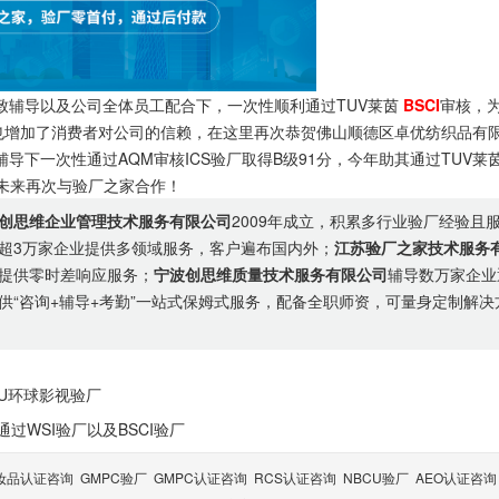
致辅导以及公司全体员工配合下，一次性顺利通过TUV莱茵
BSCI
审核，
也增加了消费者对公司的信赖，在这里再次恭贺佛山顺德区卓优纺织品有
导下一次性通过AQM审核ICS验厂取得B级91分，今年助其通过TUV莱
未来再次与验厂之家合作！
创思维企业管理技术服务有限公司
2009年成立，积累多行业验厂经验且
超3万家企业提供多领域服务，客户遍布国内外；
江苏验厂之家技术服务
提供零时差响应服务；
宁波创思维质量技术服务有限公司
辅导数万家企业
供“咨询+辅导+考勤”一站式保姆式服务，配备全职师资，可量身定制解决
U环球影视验厂
WSI验厂以及BSCI验厂
妆品认证咨询
GMPC验厂
GMPC认证咨询
RCS认证咨询
NBCU验厂
AEO认证咨询