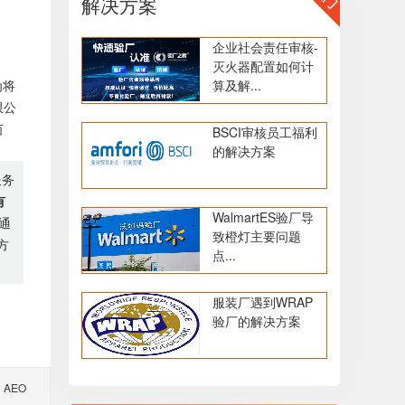
解决方案
企业社会责任审核-
灭火器配置如何计
为将
算及解...
限公
茵
BSCI审核员工福利
的解决方案
服务
有
WalmartES验厂导
通
致橙灯主要问题
方
点...
服装厂遇到WRAP
验厂的解决方案
AEO