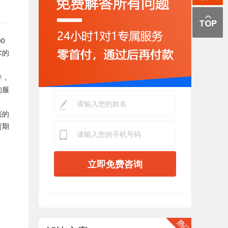
0
术的
导，
的服
面的
货期
立即免费咨询