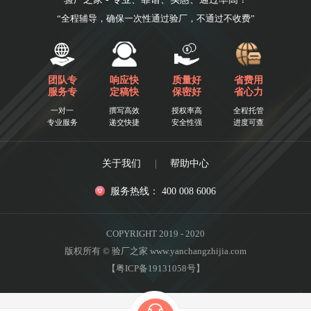
“全程辅导，确保一次性通过验厂，不通过不收费”
团队专
响应快
质量好
省费用
服务专
定稿快
保密好
省心力
一对一
撰写高效
授权率高
全程托管
专业服务
递交快捷
安全性强
进度可查
关于我们
|
帮助中心
服务热线： 400 008 6006
COPYRIGHT 2019 - 2020
版权所有 © 验厂之家 www.yanchangzhijia.com
【粤ICP备19131058号】