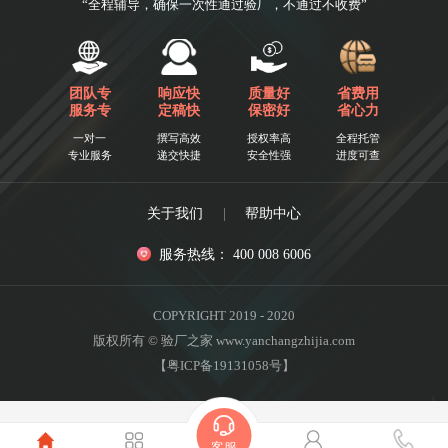
“全程辅导，确保一次性通过验厂，不通过不收费”
团队专
响应快
质量好
省费用
服务专
定稿快
保密好
省心力
一对一
撰写高效
授权率高
全程托管
专业服务
递交快捷
安全性强
进度可查
关于我们
|
帮助中心
服务热线： 400 008 6006
COPYRIGHT 2019 - 2020
版权所有 © 验厂之家 www.yanchangzhijia.com
【粤ICP备19131058号】
客服