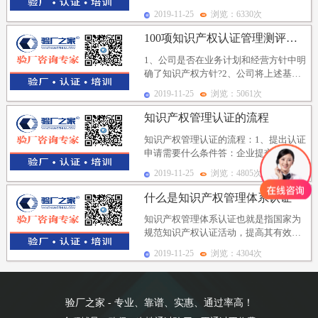
加强监督管理，根据《中华人民共和国
2019-11-25
浏览：6330次
专利法》、《中华人...
100项知识产权认证管理测评指标
1、公司是否在业务计划和经营方针中明
确了知识产权方针?2、公司将上述基本
方针广为宣传并具体化了吗?3、公司在
2019-11-25
浏览：5061次
制定知识产权...
知识产权管理认证的流程
知识产权管理认证的流程：1、提出认证
申请需要什么条件答：企业提交申请需
满足三个条件：建立文件化的知识产权
2019-11-25
浏览：4805次
管理体系并实施运...
什么是知识产权管理体系认证
知识产权管理体系认证也就是指国家为
规范知识产权认证活动，提高其有效
性，加强监督管理，根据《中华人民共
2019-11-25
浏览：4304次
和国专利法》，《中华...
验厂之家 - 专业、靠谱、实惠、通过率高！