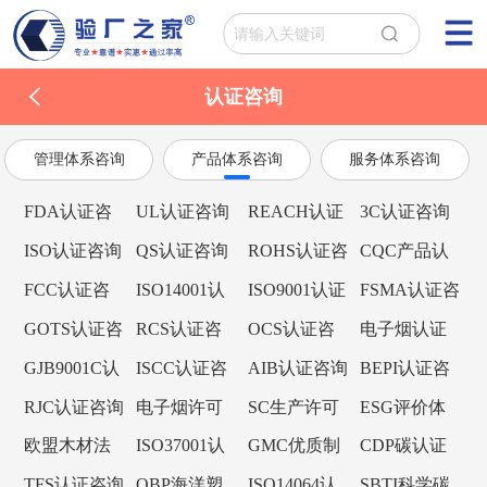
认证咨询
管理体系咨询
产品体系咨询
服务体系咨询
FDA认证咨
UL认证咨询
REACH认证
3C认证咨询
询
咨询
ISO认证咨询
QS认证咨询
ROHS认证咨
CQC产品认
询
证咨询
FCC认证咨
ISO14001认
ISO9001认证
FSMA认证咨
询
证咨询
咨询
询
GOTS认证咨
RCS认证咨
OCS认证咨
电子烟认证
询
询
询
咨询
GJB9001C认
ISCC认证咨
AIB认证咨询
BEPI认证咨
证咨询
询
询
RJC认证咨询
电子烟许可
SC生产许可
ESG评价体
证咨询
证
系
欧盟木材法
ISO37001认
GMC优质制
CDP碳认证
规EUTR认证
证咨询
造商认证咨
咨询
TFS认证咨询
OBP海洋塑
ISO14064认
SBTI科学碳