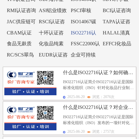
咨询
询
料认证咨询
证咨询
目标倡议
RMI认证咨询
ASI铝业绩效
PSCI审核
BCI认证咨询
标准认证咨
JAC供应链可
RSCI认证咨
ISO14067碳
TAPA认证咨
询
持续审核
询
足迹
询
CBAM认证
十环认证咨
ISO22716认
HALAL清真
咨询
询
证咨询
认证咨询
食品无麸质
化妆品纯素
FSSC22000认
EFFCI化妆品
认证咨询
认证咨询
证咨询
原料认证咨
RC/SCS翠鸟
EUDR认证咨
企业可持续
询
认证咨询
询
发展SCORE
什么是ISO22716认证？如何确保生产过程管理的有...
认证咨询
ISO22716认证简介ISO22716认证是国际
标准化组织（ISO）针对化妆品行业制定
的一项质量管理体系标准，旨在确保...
2025-06-20
浏览：2076次
什么是ISO22716认证？对企业的生产环境有哪些要...
ISO22716认证简介ISO22716认证是国际
标准化组织（ISO）发布的一项针对化妆
品行业的质量管理体系标准，旨在确...
2025-06-20
浏览：2757次