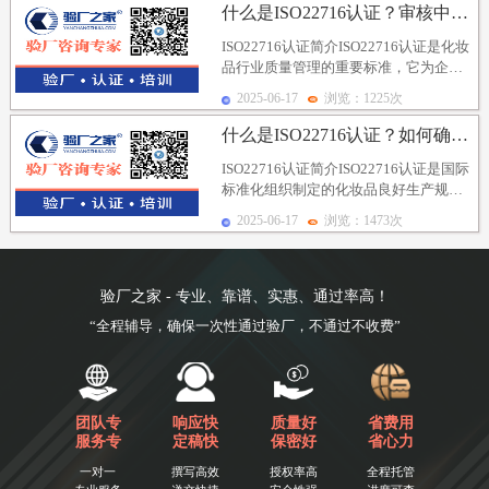
什么是ISO22716认证？审核中如何有效地进行问题...
ISO22716认证简介ISO22716认证是化妆
品行业质量管理的重要标准，它为企业
提供了一套全面的操作指南，涵盖生
2025-06-17
浏览：1225次
产、...
什么是ISO22716认证？如何确保企业的质量管理体...
ISO22716认证简介ISO22716认证是国际
标准化组织制定的化妆品良好生产规范
认证，它涵盖了化妆品生产的各个方
2025-06-17
浏览：1473次
面，...
验厂之家 - 专业、靠谱、实惠、通过率高！
“全程辅导，确保一次性通过验厂，不通过不收费”
团队专
响应快
质量好
省费用
服务专
定稿快
保密好
省心力
一对一
撰写高效
授权率高
全程托管