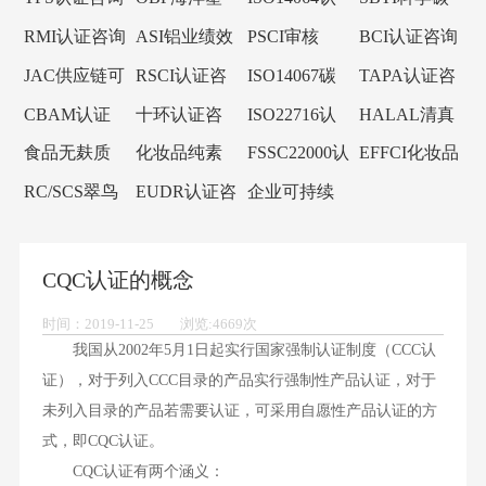
咨询
询
料认证咨询
证咨询
目标倡议
RMI认证咨询
ASI铝业绩效
PSCI审核
BCI认证咨询
标准认证咨
JAC供应链可
RSCI认证咨
ISO14067碳
TAPA认证咨
询
持续审核
询
足迹
询
CBAM认证
十环认证咨
ISO22716认
HALAL清真
咨询
询
证咨询
认证咨询
食品无麸质
化妆品纯素
FSSC22000认
EFFCI化妆品
认证咨询
认证咨询
证咨询
原料认证咨
RC/SCS翠鸟
EUDR认证咨
企业可持续
询
认证咨询
询
发展SCORE
认证咨询
CQC认证的概念
时间：2019-11-25 浏览:4669次
我国从2002年5月1日起实行国家强制认证制度（CCC认
证），对于列入CCC目录的产品实行强制性产品认证，对于
未列入目录的产品若需要认证，可采用自愿性产品认证的方
式，即CQC认证。
CQC认证有两个涵义：