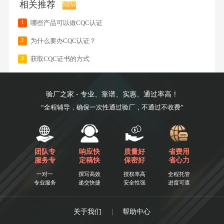
相关推荐
NEW
1
哪些产品可以做CQC认证
2
为什么要办CQC认证？
3
获取CQC证书的方式
验厂之家 - 专业、靠谱、实惠、通过率高！
“全程辅导，确保一次性通过验厂，不通过不收费”
团队专
响应快
质量好
省费用
服务专
定稿快
保密好
省心力
一对一
撰写高效
授权率高
全程托管
专业服务
递交快捷
安全性强
进度可查
关于我们
|
帮助中心