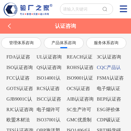
认证咨询
管理体系咨询
产品体系咨询
服务体系咨询
FDA认证咨
UL认证咨询
REACH认证
3C认证咨询
询
咨询
ISO认证咨询
QS认证咨询
ROHS认证咨
CQC产品认
询
证咨询
FCC认证咨
ISO14001认
ISO9001认证
FSMA认证咨
询
证咨询
咨询
询
GOTS认证咨
RCS认证咨
OCS认证咨
电子烟认证
询
询
询
咨询
GJB9001C认
ISCC认证咨
AIB认证咨询
BEPI认证咨
证咨询
询
询
RJC认证咨询
电子烟许可
SC生产许可
ESG评价体
证咨询
证
系
欧盟木材法
ISO37001认
GMC优质制
CDP碳认证
规EUTR认证
证咨询
造商认证咨
咨询
TFS认证咨询
OBP海洋塑
ISO14064认
SBTI科学碳