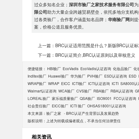
过众多知名企业；
深圳市验厂之家技术服务有限公司
为
限公司
助力大量企业跨越贸易壁垒，依托多地分支机构
过各类验厂，合作客户涵盖知名品牌；
华南验厂网
则提
案，价格公道且服务优质。
上一篇：BRC认证适用范围是什么？新版BRC认证
下一篇：BRC认证简介,BRC认证原则以及审核意义
便捷链接：
HBI验厂
EcoVadis
EcoVadis​认证咨询
化妆品验厂
化
Inditex验厂
Huawei验厂
华为验厂
PVH验厂
ESD认证咨询
ESD
WRAP验厂
WRAP
EICC
ICTI验厂
ICTI认证咨询
ICTI
SA8000
Walmart认证咨询
WCA验厂
CVS验厂
RBA验厂
RBA认证咨询
G
LOREAL验厂
家乐福质量验厂
QSA验厂
ISO9001
FCC认证咨询
社会责任验厂
EICC验厂
ICTI 验厂
OHSAS18001认证咨询
本文来源：
验厂之家
-
BRC认证产生背景以及发展趋势
版权说明：上述为转载或编者观点，不承当任何法律责任
相关资讯