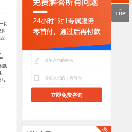
一切
成多
食品
在
产
实践
准，
虑与
第一
立即免费咨询