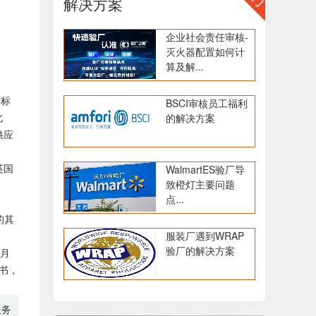
解决方案
企业社会责任审核-
灭火器配置如何计
算及解...
术标
BSCI审核员工福利
此
的解决方案
供应
英国
WalmartES验厂导
致橙灯主要问题
点...
的其
服装厂遇到WRAP
验厂的解决方案
6月
证书，
服务