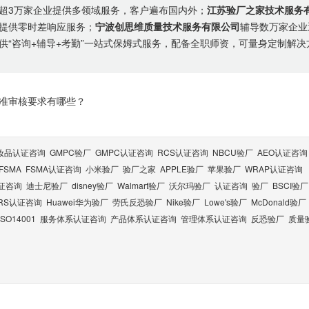
超3万家企业提供多领域服务，客户遍布国内外；
江苏验厂之家技术服务
提供零时差响应服务；
宁波创思维质量技术服务有限公司
辅导数万家企业
供“咨询+辅导+考勤”一站式保姆式服务，配备全职师资，可量身定制解决
标准审核要求有哪些？
妆品认证咨询
GMPC验厂
GMPC认证咨询
RCS认证咨询
NBCU验厂
AEO认证咨询
FSMA
FSMA认证咨询
小米验厂
验厂之家
APPLE验厂
苹果验厂
WRAP认证咨询
认证咨询
迪士尼验厂
disney验厂
Walmart验厂
沃尔玛验厂
认证咨询
验厂
BSCI验厂
RS认证咨询
Huawei华为验厂
劳氏反恐验厂
Nike验厂
Lowe's验厂
McDonald验厂
ISO14001
服务体系认证咨询
产品体系认证咨询
管理体系认证咨询
反恐验厂
质量