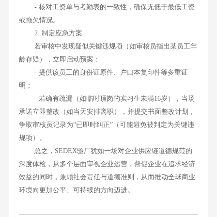
- 核对工资单与考勤表的一致性，确保无低于最低工资
或拖欠情况。
2. 制定应急方案
若审核中发现疑似关键违规项（如审核员指出某员工年
龄存疑），立即启动预案：
- 提供该员工的身份证原件、户口本复印件等多重证
明；
- 若确有疏漏（如临时顶岗的实习生未满16岁），当场
承诺立即整改（如当天安排离职），并提交书面整改计划，
争取审核员记录为“已即时纠正”（可能避免被判定为关键违
规项）。
总之，SEDEX验厂犹如一场对企业供应链道德规范的
深度体检，从多个层面审视企业运营，督促企业在追求经济
效益的同时，兼顾社会责任与道德准则，从而推动全球商业
环境向更加公平、可持续的方向迈进。