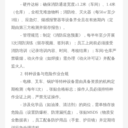
- 硬件达标：确保消防通道宽度≥1.2米（车间）、1.4米
（仓库），全程无堆放物料；消防栓、灭火器（每50㎡至少
1组）、应急灯、烟感报警器等设备齐全且在有效期内（定
期由第三方检测并留存报告）。
- 管理规范：制定《消防应急预案》，每半年至少开展
1次消防演练（留存视频、签到表）；员工上岗前必须接受
消防培训（记录培训内容、时间、考核结果）；车间/仓库严
禁吸烟，动火作业（如焊接）需办理《动火许可证》并配备
监火人。
2. 特种设备与危险作业合规
- 电梯、叉车、锅炉等特种设备需由具备资质的机构定
期检测（每年1次），张贴合格标志；操作人员必须持特种
作业证上岗，严禁无证操作。
- 涉及化学品（如油漆、清洁剂）的岗位，需单独存放
危险品（设置防爆柜、防泄漏托盘），张贴MSDS（物质安
全数据表），员工配备防护用品（手套、护目镜）并定期培
训应急处理流程。