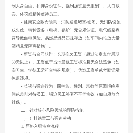
制人身自由、扣押身份证件、强制加班且无报酬）、人口贩
卖、体罚或精神虐待员工。
- 健康安全致命隐患：消防通道堵塞/锁闭、无消防设施
或失效、特种设备（电梯、锅炉）无合规认证、电气线路裸
露导致触电风险、易燃易爆品违规存放（如车间内堆放大量
酒精且无隔离措施）。
- 薪资与合同欺诈：长期拖欠工资（超过法定支付周期
30天以上）、工资低于当地最低工资标准且无合法豁免（如
实习生、学徒工需符合特殊规定）、伪造工资单或考勤记录
掩盖违规。
- 歧视与强迫行为：因种族、性别、宗教等原因拒绝雇
佣或差别对待员工，强迫员工签署不平等协议（如自愿放弃
社保）。
二、针对核心风险领域的预防措施
（一）杜绝童工与强迫劳动
1. 严格入职审查流程