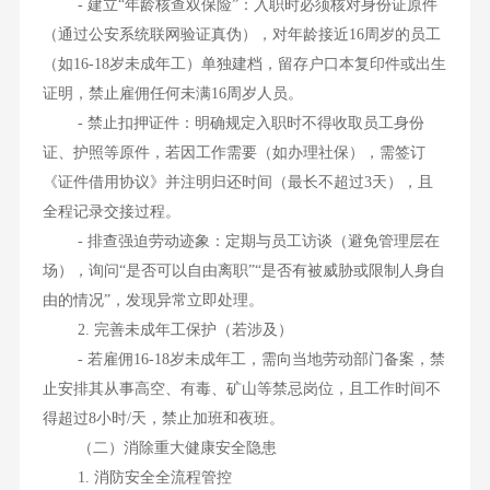
- 建立“年龄核查双保险”：入职时必须核对身份证原件
（通过公安系统联网验证真伪），对年龄接近16周岁的员工
（如16-18岁未成年工）单独建档，留存户口本复印件或出生
证明，禁止雇佣任何未满16周岁人员。
- 禁止扣押证件：明确规定入职时不得收取员工身份
证、护照等原件，若因工作需要（如办理社保），需签订
《证件借用协议》并注明归还时间（最长不超过3天），且
全程记录交接过程。
- 排查强迫劳动迹象：定期与员工访谈（避免管理层在
场），询问“是否可以自由离职”“是否有被威胁或限制人身自
由的情况”，发现异常立即处理。
2. 完善未成年工保护（若涉及）
- 若雇佣16-18岁未成年工，需向当地劳动部门备案，禁
止安排其从事高空、有毒、矿山等禁忌岗位，且工作时间不
得超过8小时/天，禁止加班和夜班。
（二）消除重大健康安全隐患
1. 消防安全全流程管控