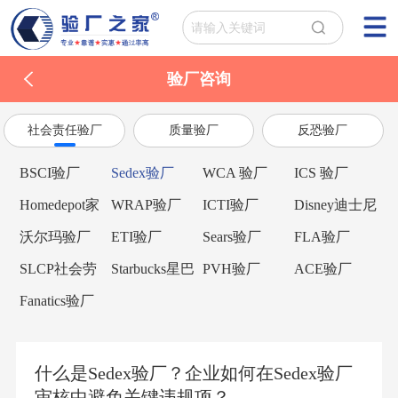
验厂咨询
社会责任验厂
质量验厂
反恐验厂
BSCI验厂
Sedex验厂
WCA 验厂
ICS 验厂
Homedepot家
WRAP验厂
ICTI验厂
Disney迪士尼
得宝验厂
验厂
沃尔玛验厂
ETI验厂
Sears验厂
FLA验厂
SLCP社会劳
Starbucks星巴
PVH验厂
ACE验厂
工整合项目
克验厂
Fanatics验厂
什么是Sedex验厂？企业如何在Sedex验厂
审核中避免关键违规项？