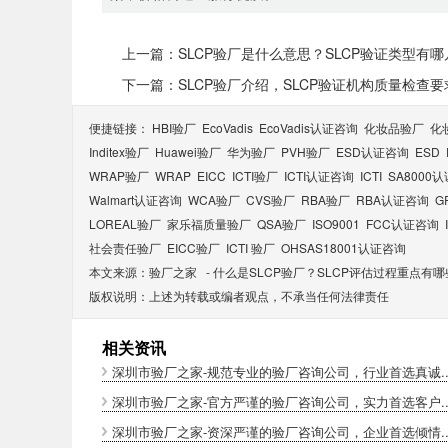
上一篇：SLCP验厂是什么意思？SLCP验证类型有
下一篇：SLCP验厂介绍，SLCP验证机构质量检查要
便捷链接：
HBI验厂
EcoVadis
EcoVadis​认证咨询
化妆品验厂
化
Inditex验厂
Huawei验厂
华为验厂
PVH验厂
ESD认证咨询
ESD
WRAP验厂
WRAP
EICC
ICTI验厂
ICTI认证咨询
ICTI
SA8000
Walmart认证咨询
WCA验厂
CVS验厂
RBA验厂
RBA认证咨询
G
LOREAL验厂
家乐福质量验厂
QSA验厂
ISO9001
FCC认证咨询
社会责任验厂
EICC验厂
ICTI 验厂
OHSAS18001认证咨询
本文来源：
验厂之家
-
什么是SLCP验厂？SLCP评估过程重点有哪
版权说明：上述为转载或编者观点，不承当任何法律责任
相关资讯
深圳市验厂之家-规范专业的验厂咨询公司，行业首选真诚..
深圳市验厂之家-官方严谨的验厂咨询公司，实力首选客户..
深圳市验厂之家-资深严谨的验厂咨询公司，企业首选倾情..