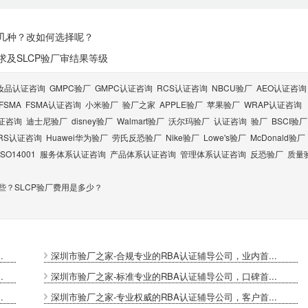
哪几种？改如何选择呢？
求及SLCP验厂审结果等级
妆品认证咨询
GMPC验厂
GMPC认证咨询
RCS认证咨询
NBCU验厂
AEO认证咨询
FSMA
FSMA认证咨询
小米验厂
验厂之家
APPLE验厂
苹果验厂
WRAP认证咨询
认证咨询
迪士尼验厂
disney验厂
Walmart验厂
沃尔玛验厂
认证咨询
验厂
BSCI验厂
RS认证咨询
Huawei华为验厂
劳氏反恐验厂
Nike验厂
Lowe's验厂
McDonald验厂
ISO14001
服务体系认证咨询
产品体系认证咨询
管理体系认证咨询
反恐验厂
质量
些？SLCP验厂费用是多少？
.
深圳市验厂之家-合规专业的RBA认证辅导公司，业内首...
.
深圳市验厂之家-标准专业的RBA认证辅导公司，口碑首...
.
深圳市验厂之家-专业权威的RBA认证辅导公司，客户首...