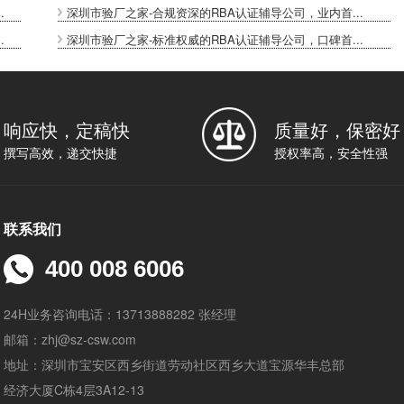
.
深圳市验厂之家-合规资深的RBA认证辅导公司，业内首...
.
深圳市验厂之家-标准权威的RBA认证辅导公司，口碑首...
响应快，定稿快
质量好，保密好
撰写高效，递交快捷
授权率高，安全性强
联系我们
400 008 6006
24H业务咨询电话：13713888282 张经理
邮箱：zhj@sz-csw.com
地址：深圳市宝安区西乡街道劳动社区西乡大道宝源华丰总部
经济大厦C栋4层3A12-13