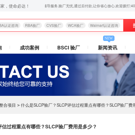
之家，使命必达！
厂等一站式验厂咨询、验厂辅导服务,验厂无忧,通过后付款,让你省心放心,欢迎拨打:400-008-6
BA认证咨询
RBA验厂
CVS验厂
WCA验厂
Walmart认证咨询
NEW
询
成功案例
BSCI 验厂
新闻资讯
工整合项目
什么是SLCP验厂？SLCP评估过程重点有哪些？SLCP验厂
>
P评估过程重点有哪些？SLCP验厂费用是多少？