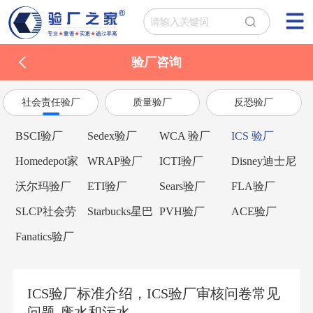
验厂咨询
社会责任验厂
质量验厂
反恐验厂
BSCI验厂
Sedex验厂
WCA 验厂
ICS 验厂
Homedepot家
WRAP验厂
ICTI验厂
Disney迪士尼
得宝验厂
验厂
沃尔玛验厂
ETI验厂
Sears验厂
FLA验厂
SLCP社会劳
Starbucks星巴
PVH验厂
ACE验厂
工整合项目
克验厂
Fanatics验厂
ICS验厂标准介绍，ICS验厂审核问卷常见
问题-废水和污水