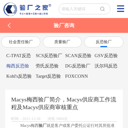
验厂咨询
社会责任验厂
质量验厂
反恐验厂
C-TPAT反恐
SCS反恐验厂
SCAN反恐验
GSV反恐验
验厂
厂
厂
梅西反恐验
劳氏反恐验
DG反恐验厂
沃尔玛反恐
厂
厂
验厂
Kohl's反恐验
Target反恐验
FOXCONN
厂
厂
富士康验厂
Macys梅西验厂简介，Macys供应商工作流
程及Macys供应商审核重点
时间：2021-12-30 浏览:5800次
Macys梅西
验厂
就是客户或客户委托公证行对其所批准