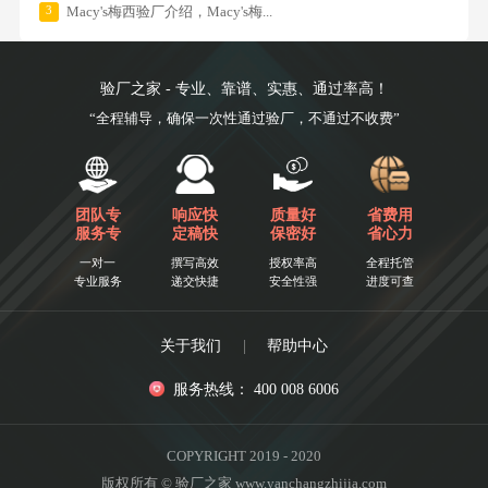
3
Macy's梅西验厂介绍，Macy's梅...
验厂之家 - 专业、靠谱、实惠、通过率高！
“全程辅导，确保一次性通过验厂，不通过不收费”
团队专
响应快
质量好
省费用
服务专
定稿快
保密好
省心力
一对一
撰写高效
授权率高
全程托管
专业服务
递交快捷
安全性强
进度可查
关于我们
|
帮助中心
服务热线： 400 008 6006
COPYRIGHT 2019 - 2020
版权所有 © 验厂之家 www.yanchangzhijia.com