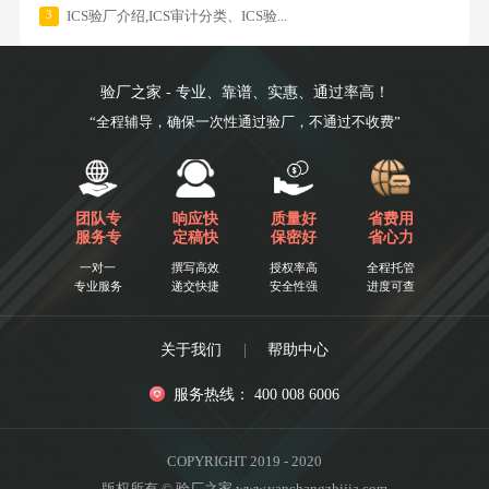
3
ICS验厂介绍,ICS审计分类、ICS验...
验厂之家 - 专业、靠谱、实惠、通过率高！
“全程辅导，确保一次性通过验厂，不通过不收费”
团队专
响应快
质量好
省费用
服务专
定稿快
保密好
省心力
一对一
撰写高效
授权率高
全程托管
专业服务
递交快捷
安全性强
进度可查
关于我们
|
帮助中心
服务热线： 400 008 6006
COPYRIGHT 2019 - 2020
版权所有 © 验厂之家 www.yanchangzhijia.com