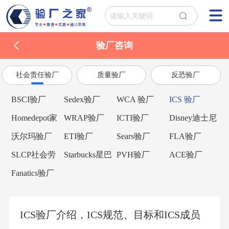
验厂咨询
社会责任验厂
质量验厂
反恐验厂
BSCI验厂
Sedex验厂
WCA 验厂
ICS 验厂
Homedepot家
WRAP验厂
ICTI验厂
Disney迪士尼
得宝验厂
验厂
沃尔玛验厂
ETI验厂
Sears验厂
FLA验厂
SLCP社会劳
Starbucks星巴
PVH验厂
ACE验厂
工整合项目
克验厂
Fanatics验厂
ICS验厂介绍，ICS规范、目标和ICS成员