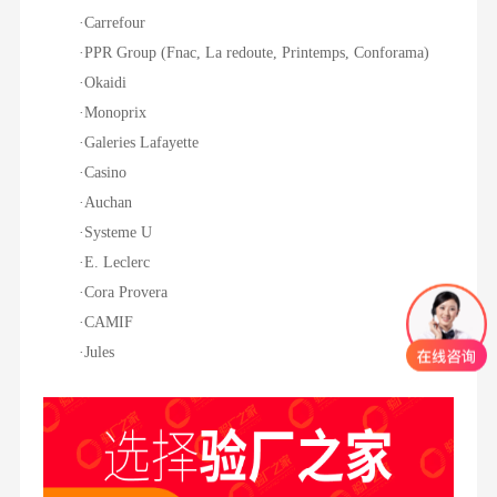
·Carrefour
·PPR Group (Fnac, La redoute, Printemps, Conforama)
·Okaidi
·Monoprix
·Galeries Lafayette
·Casino
·Auchan
·Systeme U
·E. Leclerc
·Cora Provera
·CAMIF
·Jules