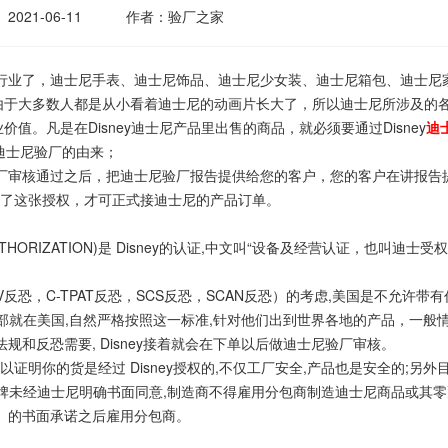
2021-06-11
作者：验厂之家
业了，迪士尼手表、迪士尼饰品、迪士尼少女装、迪士尼箱包、迪士尼
由于大多数人都是从小看着迪士尼的动画片长大了，所以迪士尼所涉及的
。凡是在Disney迪士尼产品里出售的商品，就必须要通过Disney
迪
y迪士尼验厂的由来；
审核通过之后，把迪士尼验厂报告提供给您的客户，您的客户在讲报告
有了这张授权，才可正式接迪士尼的产品订单。
 AUTHORIZATION)是 Disney的认证,中文叫“设备及经营认证，也叫迪士受权
，C-TPAT反恐，SCS反恐，SCAN反恐）的考虑,美国是不允许带有
y总部就在美国,自然严格按照这一标准,针对他们出到世界各地的产品，一般
规和反恐需要, Disney接着就会在下单以后做迪士尼验厂审核。
明你的货是经过 Disney授权的,不仅工厂安全,产品也是安全的;另外
y的品牌未经迪士尼明确书面同意,制造商不得雇用分包商制造迪士尼商品或其
》的书面承诺之后雇用分包商。