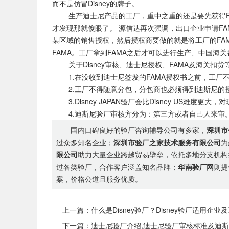
而不是仿冒Disney的牌子。
生产迪士尼产品的工厂，重中之重的还是要先获得FA
才发现那就傻眼了。 源信达再次强调，出口企业申请FAMA
某区域的销售授权，然后授权商要做的就是将工厂的FA
FAMA。工厂拿到FAMA之后才可以进行生产、中国海
关于Disney审核、迪士尼授权、FAMA及海关扣
1.在没收到迪士尼签发的FAMA授权书之前，工厂
2.工厂不得随意分包，分包商也必须得到迪斯尼的
3.Disney JAPAN验厂会比Disney US难度
4.迪斯尼验厂审核方分为：第三方或者自己人来审
国内口碑良好的验厂咨询辅导公司有多家，
深圳市
过众多知名企业；
深圳市验厂之家技术服务有限公司
为
限公司
助力大量企业跨越贸易壁垒，依托多地分支机构
过各类验厂，合作客户涵盖知名品牌；
华南验厂网
则提
案，价格公道且服务优质。
上一篇：什么是Disney验厂？Disney验厂适用企业及
下一篇：迪士尼验厂介绍,迪士尼验厂审核标准及迪