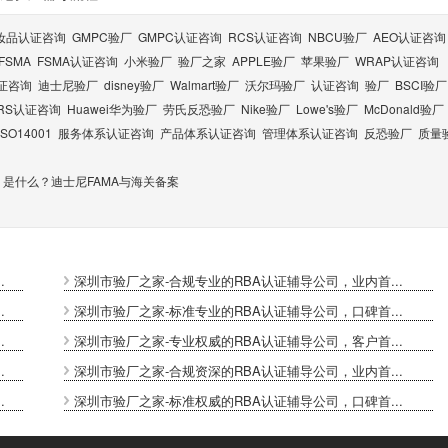
妆品认证咨询
GMPC验厂
GMPC认证咨询
RCS认证咨询
NBCU验厂
AEO认证咨询
FSMA
FSMA认证咨询
小米验厂
验厂之家
APPLE验厂
苹果验厂
WRAP认证咨询
认证咨询
迪士尼验厂
disney验厂
Walmart验厂
沃尔玛验厂
认证咨询
验厂
BSCI验厂
RS认证咨询
Huawei华为验厂
劳氏反恐验厂
Nike验厂
Lowe's验厂
McDonald验厂
ISO14001
服务体系认证咨询
产品体系认证咨询
管理体系认证咨询
反恐验厂
质量
A）是什么？迪士尼FAMA与海关备案
.
深圳市验厂之家-合规专业的RBA认证辅导公司，业内首...
.
深圳市验厂之家-标准专业的RBA认证辅导公司，口碑首...
.
深圳市验厂之家-专业权威的RBA认证辅导公司，客户首...
.
深圳市验厂之家-合规资深的RBA认证辅导公司，业内首...
.
深圳市验厂之家-标准权威的RBA认证辅导公司，口碑首...