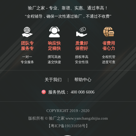
验厂之家 - 专业、靠谱、实惠、通过率高！
“全程辅导，确保一次性通过验厂，不通过不收费”
团队专
响应快
质量好
省费用
服务专
定稿快
保密好
省心力
一对一
撰写高效
授权率高
全程托管
专业服务
递交快捷
安全性强
进度可查
关于我们
|
帮助中心
服务热线： 400 008 6006
COPYRIGHT 2019 - 2020
版权所有 © 验厂之家 www.yanchangzhijia.com
【粤ICP备19131058号】