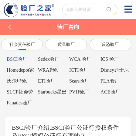
验厂咨询
社会责任验厂
质量验厂
反恐验厂
BSCI验厂
Sedex验厂
WCA 验厂
ICS 验厂
Homedepot家
WRAP验厂
ICTI验厂
Disney迪士尼
得宝验厂
验厂
沃尔玛验厂
ETI验厂
Sears验厂
FLA验厂
SLCP社会劳
Starbucks星巴
PVH验厂
ACE验厂
工整合项目
克验厂
Fanatics验厂
BSCI验厂介绍,BSCI验厂公证行授权条件
及BSCI授权公证行有哪些？