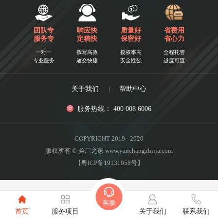
团队专
响应快
质量好
省费用
服务专
定稿快
保密好
省心力
一对一
撰写高效
授权率高
全程托管
专业服务
递交快捷
安全性强
进度可查
关于我们
|
帮助中心
服务热线： 400 008 6006
COPYRIGHT 2019 - 2020
版权所有 © 验厂之家 www.yanchangzhijia.com
【粤ICP备19131058号】
客服
首页
服务项目
关于我们
联系我们