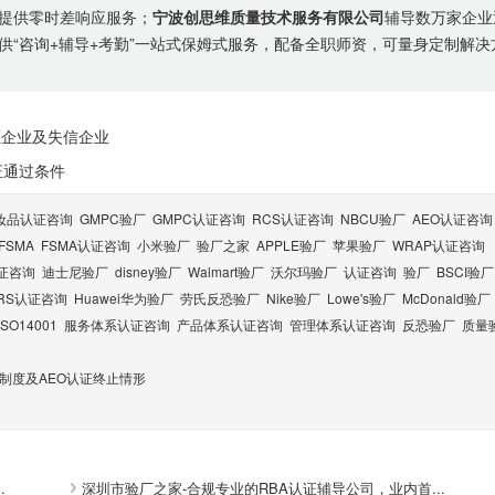
提供零时差响应服务；
宁波创思维质量技术服务有限公司
辅导数万家企业
供“咨询+辅导+考勤”一站式保姆式服务，配备全职师资，可量身定制解决
证企业及失信企业
证通过条件
妆品认证咨询
GMPC验厂
GMPC认证咨询
RCS认证咨询
NBCU验厂
AEO认证咨询
FSMA
FSMA认证咨询
小米验厂
验厂之家
APPLE验厂
苹果验厂
WRAP认证咨询
认证咨询
迪士尼验厂
disney验厂
Walmart验厂
沃尔玛验厂
认证咨询
验厂
BSCI验厂
RS认证咨询
Huawei华为验厂
劳氏反恐验厂
Nike验厂
Lowe's验厂
McDonald验厂
ISO14001
服务体系认证咨询
产品体系认证咨询
管理体系认证咨询
反恐验厂
质量
关制度及AEO认证终止情形
.
深圳市验厂之家-合规专业的RBA认证辅导公司，业内首...