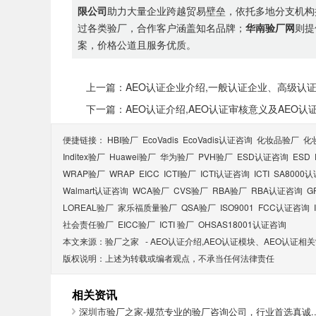
限公司
助力大量企业跨越贸易壁垒，依托多地分支机构
过各类验厂，合作客户涵盖知名品牌；
华南验厂网
则提
案，价格公道且服务优质。
上一篇：AEO认证企业介绍,一般认证企业、高级认
下一篇：AEO认证介绍,AEO认证审核意义及AEO认
便捷链接：
HBI验厂
EcoVadis
EcoVadis​认证咨询
化妆品验厂
化
Inditex验厂
Huawei验厂
华为验厂
PVH验厂
ESD认证咨询
ESD
WRAP验厂
WRAP
EICC
ICTI验厂
ICTI认证咨询
ICTI
SA8000
Walmart认证咨询
WCA验厂
CVS验厂
RBA验厂
RBA认证咨询
G
LOREAL验厂
家乐福质量验厂
QSA验厂
ISO9001
FCC认证咨询
社会责任验厂
EICC验厂
ICTI 验厂
OHSAS18001认证咨询
本文来源：
验厂之家
-
AEO认证介绍,AEO认证模块、AEO认证相
版权说明：上述为转载或编者观点，不承当任何法律责任
相关资讯
深圳市验厂之家-规范专业的验厂咨询公司，行业首选真诚..