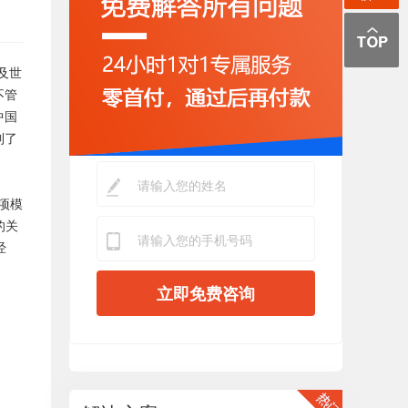
及世
不管
中国
到了
项模
的关
经
立即免费咨询