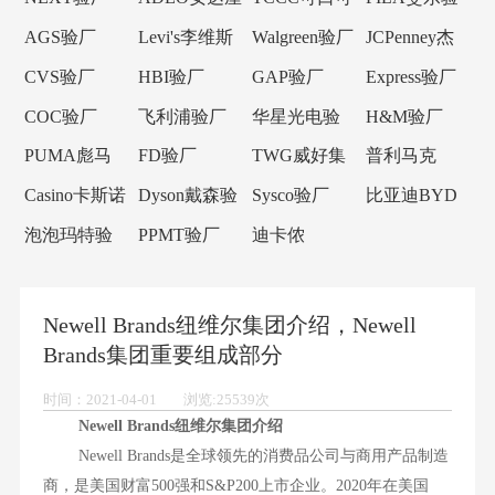
验厂
乐验厂
厂
AGS验厂
Levi's李维斯
Walgreen验厂
JCPenney杰
验厂
西潘尼验厂
CVS验厂
HBI验厂
GAP验厂
Express验厂
COC验厂
飞利浦验厂
华星光电验
H&M验厂
厂
PUMA彪马
FD验厂
TWG威好集
普利马克
验厂
团验厂
Primark验厂
Casino卡斯诺
Dyson戴森验
Sysco验厂
比亚迪BYD
验厂
厂
验厂
泡泡玛特验
PPMT验厂
迪卡侬
厂
Decathlon验
厂
Newell Brands纽维尔集团介绍，Newell
Brands集团重要组成部分
时间：2021-04-01 浏览:25539次
Newell Brands纽维尔集团介绍
Newell Brands是全球领先的消费品公司与商用产品制造
商，是美国财富500强和S&P200上市企业。2020年在美国