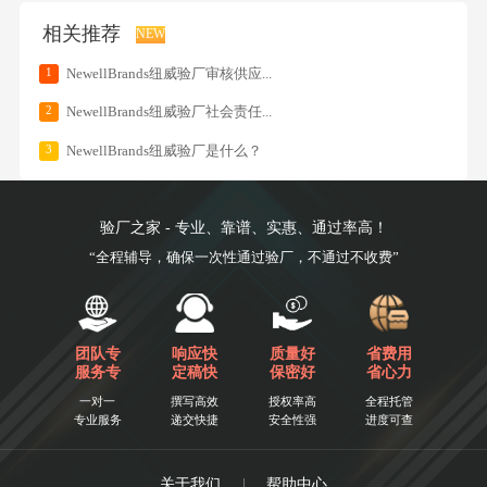
相关推荐
NEW
1
NewellBrands纽威验厂审核供应...
2
NewellBrands纽威验厂社会责任...
3
NewellBrands纽威验厂是什么？
验厂之家 - 专业、靠谱、实惠、通过率高！
“全程辅导，确保一次性通过验厂，不通过不收费”
团队专
响应快
质量好
省费用
服务专
定稿快
保密好
省心力
一对一
撰写高效
授权率高
全程托管
专业服务
递交快捷
安全性强
进度可查
关于我们
|
帮助中心