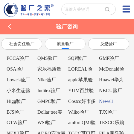
验厂咨询
社会责任验厂
质量验厂
反恐验厂
FCCA验厂
QMS验厂
SQP验厂
GMP验厂
QSA验厂
家乐福质量
LOREAL验
McDonald验
验厂
厂
厂
Lowe's验厂
Nike验厂
apple苹果验
Huawei华为
厂
验厂
小米生态验
Inditex验厂
YUM百胜验
NBCU验厂
厂
厂
Higg验厂
GMPC验厂
Costco好市多
Newell
验厂
Brands纽威验
BJS验厂
Dollar tree美
Wilko验厂
TJX验厂
厂
元树验厂
GTW验厂
WSI验厂
amfori QMI验
TESCO乐购
厂
验厂
NEXT验厂
ADEO安达屋
TCCC可口可
FILA斐乐验