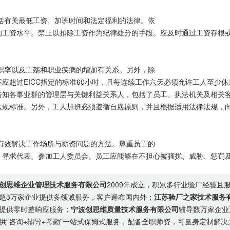
有关最低工资、加班时间和法定福利的法律。依
的工资水平。禁止以扣除工资作为纪律处分的手段。应及时通过工资存根
率以及工殇和职业疾病的增加有关系。另外，除
应超过EICC指定的标准60小时，且每连续工作六天必须允许工人至少休
告知各事业群的管理层与关键利益关系人，包括了员工、执法机关及相关
法规标准。另外，工人加班必须遵循自愿原则，并且根据适用法律法规，
效解决工作场所与薪资问题的方法。尊重员工的
、寻求代表、参加工人委员会。员工应能够在不担心被骚扰、威胁、惩罚
创思维企业管理技术服务有限公司
2009年成立，积累多行业验厂经验且
超3万家企业提供多领域服务，客户遍布国内外；
江苏验厂之家技术服务
提供零时差响应服务；
宁波创思维质量技术服务有限公司
辅导数万家企业
供“咨询+辅导+考勤”一站式保姆式服务，配备全职师资，可量身定制解决