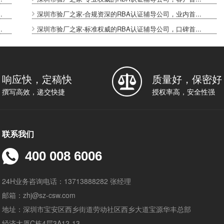
.
深圳市验厂之家-合规资深的RBA认证辅导公司，业内首...
.
深圳市验厂之家-标准权威的RBA认证辅导公司，口碑首...
响应快，定稿快
质量好，保密好
撰写高效，递交快捷
授权率高，安全性强
联系我们
400 008 6006
24H业务咨询电话：13713888282 张经理
邮箱：zhj@sz-csw.com
地址：深圳市宝安区西乡街道劳动社区西乡大道宝源华丰总部
经济大厦C栋4层3A12-13