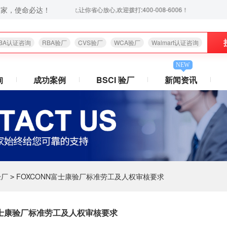
之家，使命必达！
验厂无忧,通过后付款,让你省心放心,欢迎拨打:400-008-6006！
BA认证咨询
RBA验厂
CVS验厂
WCA验厂
Walmart认证咨询
NEW
询
成功案例
BSCI 验厂
新闻资讯
验厂
FOXCONN富士康验厂标准劳工及人权审核要求
>
富士康验厂标准劳工及人权审核要求