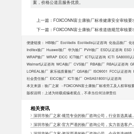
案，价格公道且服务优质。
上一篇：FOXCONN富士康验厂标准健康安全审核要
下一篇：FOXCONN富士康验厂标准道德规范审核要
便捷链接：
HBI验厂
EcoVadis
EcoVadis​认证咨询
化妆品验厂
化
Inditex验厂
Huawei验厂
华为验厂
PVH验厂
ESD认证咨询
ESD
WRAP验厂
WRAP
EICC
ICTI验厂
ICTI认证咨询
ICTI
SA8000
Walmart认证咨询
WCA验厂
CVS验厂
RBA验厂
RBA认证咨询
G
LOREAL验厂
家乐福质量验厂
QSA验厂
ISO9001
FCC认证咨询
社会责任验厂
EICC验厂
ICTI 验厂
OHSAS18001认证咨询
本文来源：
验厂之家
-
FOXCONN富士康验厂标准劳工及人权审核
版权说明：上述为转载或编者观点，不承当任何法律责任
相关资讯
深圳市验厂之家-规范专业的验厂咨询公司，行业首选真诚..
深圳市验厂之家-官方严谨的验厂咨询公司，实力首选客户..
深圳市验厂之家-资深严谨的验厂咨询公司，企业首选倾情..