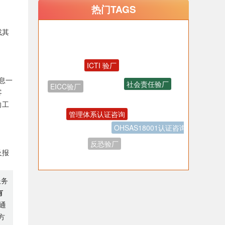
热门TAGS
或其
ICTI 验厂
社会责任验厂
息一
EICC验厂
客
管理体系认证咨询
向工
OHSAS18001认证咨询
反恐验厂
及报
服务
有
通
方