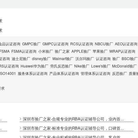
求
求
妆品认证咨询
GMPC验厂
GMPC认证咨询
RCS认证咨询
NBCU验厂
AEO认证咨询
FSMA
FSMA认证咨询
小米验厂
验厂之家
APPLE验厂
苹果验厂
WRAP认证咨询
认证咨询
迪士尼验厂
disney验厂
Walmart验厂
沃尔玛验厂
认证咨询
验厂
BSCI验厂
RS认证咨询
Huawei华为验厂
劳氏反恐验厂
Nike验厂
Lowe's验厂
McDonald验厂
ISO14001
服务体系认证咨询
产品体系认证咨询
管理体系认证咨询
反恐验厂
质量
要求
.
深圳市验厂之家-合规专业的RBA认证辅导公司，业内首...
.
深圳市验厂之家-标准专业的RBA认证辅导公司，口碑首...
.
深圳市验厂之家-专业权威的RBA认证辅导公司，客户首...