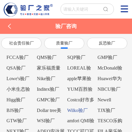
验厂咨询
社会责任验厂
质量验厂
反恐验厂
FCCA验厂
QMS验厂
SQP验厂
GMP验厂
QSA验厂
家乐福质量
LOREAL验
McDonald验
验厂
厂
厂
Lowe's验厂
Nike验厂
apple苹果验
Huawei华为
厂
验厂
小米生态验
Inditex验厂
YUM百胜验
NBCU验厂
厂
厂
Higg验厂
GMPC验厂
Costco好市多
Newell
验厂
Brands纽威验
BJS验厂
Dollar tree美
Wilko验厂
TJX验厂
厂
元树验厂
GTW验厂
WSI验厂
amfori QMI验
TESCO乐购
厂
验厂
NEXT验厂
ADEO安达屋
TCCC可口可
FILA斐乐验