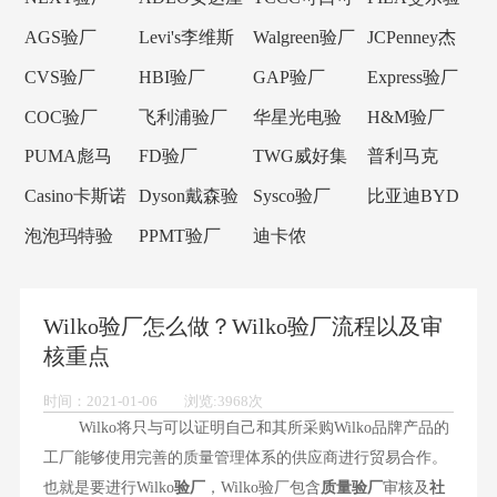
验厂
乐验厂
厂
AGS验厂
Levi's李维斯
Walgreen验厂
JCPenney杰
验厂
西潘尼验厂
CVS验厂
HBI验厂
GAP验厂
Express验厂
COC验厂
飞利浦验厂
华星光电验
H&M验厂
厂
PUMA彪马
FD验厂
TWG威好集
普利马克
验厂
团验厂
Primark验厂
Casino卡斯诺
Dyson戴森验
Sysco验厂
比亚迪BYD
验厂
厂
验厂
泡泡玛特验
PPMT验厂
迪卡侬
厂
Decathlon验
厂
Wilko验厂怎么做？Wilko验厂流程以及审
核重点
时间：2021-01-06 浏览:3968次
Wilko将只与可以证明自己和其所采购Wilko品牌产品的
工厂能够使用完善的质量管理体系的供应商进行贸易合作。
也就是要进行Wilko
验厂
，Wilko验厂包含
质量验厂
审核及
社