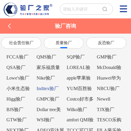
验厂咨询
社会责任验厂
质量验厂
反恐验厂
FCCA验厂
QMS验厂
SQP验厂
GMP验厂
QSA验厂
家乐福质量
LOREAL验
McDonald验
验厂
厂
厂
Lowe's验厂
Nike验厂
apple苹果验
Huawei华为
厂
验厂
小米生态验
Inditex验厂
YUM百胜验
NBCU验厂
厂
厂
Higg验厂
GMPC验厂
Costco好市多
Newell
验厂
Brands纽威验
BJS验厂
Dollar tree美
Wilko验厂
TJX验厂
厂
元树验厂
GTW验厂
WSI验厂
amfori QMI验
TESCO乐购
厂
验厂
NEXT验厂
ADEO安达屋
TCCC可口可
FILA斐乐验