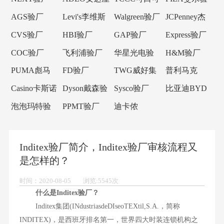
验厂
乐验厂
厂
AGS验厂
Levi's李维斯
Walgreen验厂
JCPenney杰
验厂
西潘尼验厂
CVS验厂
HBI验厂
GAP验厂
Express验厂
COC验厂
飞利浦验厂
华星光电验
H&M验厂
厂
PUMA彪马
FD验厂
TWG威好集
普利马克
验厂
团验厂
Primark验厂
Casino卡斯诺
Dyson戴森验
Sysco验厂
比亚迪BYD
验厂
厂
验厂
泡泡玛特验
PPMT验厂
迪卡侬
厂
Decathlon验
厂
Inditex验厂简介，Inditex验厂审核流程又
是怎样的？
时间：2020-08-05 浏览:5545次
什么是Inditex验厂？
Inditex集团(INdustriasdeDIseoTEXtil,S.A.，简称
INDITEX)，是西班牙排名第一，世界四大时装连锁机构之