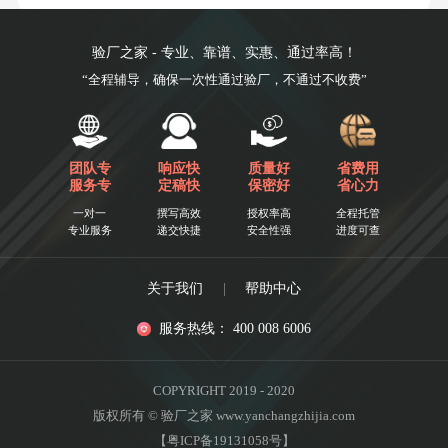
验厂之家 - 专业、靠谱、实惠、通过率高！
“全程辅导，确保一次性通过验厂，不通过不收费”
团队专
响应快
质量好
省费用
服务专
定稿快
保密好
省心力
一对一
撰写高效
授权率高
全程托管
专业服务
递交快捷
安全性强
进度可查
关于我们
|
帮助中心
服务热线： 400 008 6006
COPYRIGHT 2019 - 2020
版权所有 © 验厂之家 www.yanchangzhijia.com
【粤ICP备19131058号】