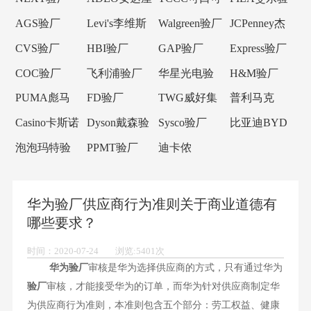
验厂
乐验厂
厂
AGS验厂
Levi's李维斯
Walgreen验厂
JCPenney杰
验厂
西潘尼验厂
CVS验厂
HBI验厂
GAP验厂
Express验厂
COC验厂
飞利浦验厂
华星光电验
H&M验厂
厂
PUMA彪马
FD验厂
TWG威好集
普利马克
验厂
团验厂
Primark验厂
Casino卡斯诺
Dyson戴森验
Sysco验厂
比亚迪BYD
验厂
厂
验厂
泡泡玛特验
PPMT验厂
迪卡侬
厂
Decathlon验
厂
华为验厂供应商行为准则关于商业道德有
哪些要求？
时间：2020-07-24 浏览:5401次
华为验厂
审核是华为选择供应商的方式，只有通过华为
验厂
审核，才能接受华为的订单，而华为针对供应商制定华
为供应商行为准则，本准则包含五个部分：劳工权益、健康