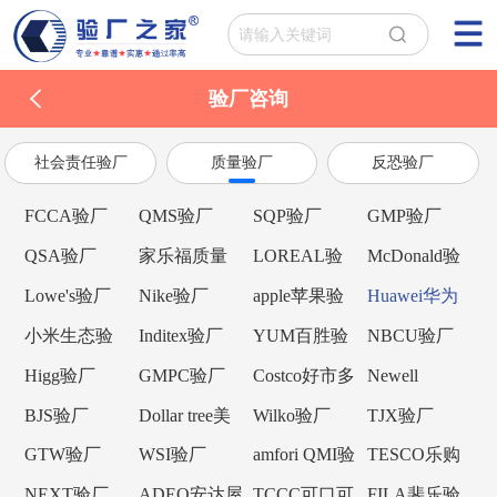
验厂咨询
社会责任验厂
质量验厂
反恐验厂
FCCA验厂
QMS验厂
SQP验厂
GMP验厂
QSA验厂
家乐福质量
LOREAL验
McDonald验
验厂
厂
厂
Lowe's验厂
Nike验厂
apple苹果验
Huawei华为
厂
验厂
小米生态验
Inditex验厂
YUM百胜验
NBCU验厂
厂
厂
Higg验厂
GMPC验厂
Costco好市多
Newell
验厂
Brands纽威验
BJS验厂
Dollar tree美
Wilko验厂
TJX验厂
厂
元树验厂
GTW验厂
WSI验厂
amfori QMI验
TESCO乐购
厂
验厂
NEXT验厂
ADEO安达屋
TCCC可口可
FILA斐乐验