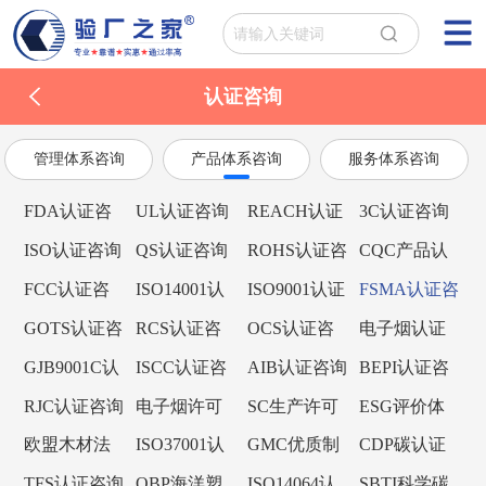
认证咨询
管理体系咨询
产品体系咨询
服务体系咨询
FDA认证咨
UL认证咨询
REACH认证
3C认证咨询
询
咨询
ISO认证咨询
QS认证咨询
ROHS认证咨
CQC产品认
询
证咨询
FCC认证咨
ISO14001认
ISO9001认证
FSMA认证咨
询
证咨询
咨询
询
GOTS认证咨
RCS认证咨
OCS认证咨
电子烟认证
询
询
询
咨询
GJB9001C认
ISCC认证咨
AIB认证咨询
BEPI认证咨
证咨询
询
询
RJC认证咨询
电子烟许可
SC生产许可
ESG评价体
证咨询
证
系
欧盟木材法
ISO37001认
GMC优质制
CDP碳认证
规EUTR认证
证咨询
造商认证咨
咨询
TFS认证咨询
OBP海洋塑
ISO14064认
SBTI科学碳