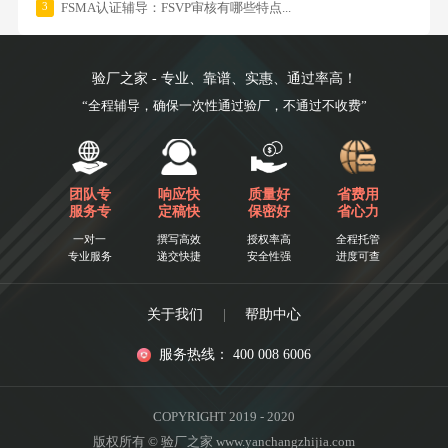
3
FSMA认证辅导：FSVP审核有哪些特点...
验厂之家 - 专业、靠谱、实惠、通过率高！
“全程辅导，确保一次性通过验厂，不通过不收费”
团队专
响应快
质量好
省费用
服务专
定稿快
保密好
省心力
一对一
撰写高效
授权率高
全程托管
专业服务
递交快捷
安全性强
进度可查
关于我们
|
帮助中心
服务热线： 400 008 6006
COPYRIGHT 2019 - 2020
版权所有 © 验厂之家 www.yanchangzhijia.com