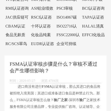
咨询
询
料认证咨询
证咨询
目标倡议
RMI认证咨询
ASI铝业绩效
PSCI审核
BCI认证咨询
标准认证咨
JAC供应链可
RSCI认证咨
ISO14067碳
TAPA认证咨
询
持续审核
询
足迹
询
CBAM认证
十环认证咨
ISO22716认
HALAL清真
咨询
询
证咨询
认证咨询
食品无麸质
化妆品纯素
FSSC22000认
EFFCI化妆品
认证咨询
认证咨询
证咨询
原料认证咨
RC/SCS翠鸟
EUDR认证咨
企业可持续
询
认证咨询
询
发展SCORE
认证咨询
FSMA认证审核步骤是什么？审核不通过
会产生哪些影响？
时间：2020-05-27 浏览:4704次
进口商没有进行
FSMA
认证审核，那么其进口的食品将
被拒绝入境美国；其进口或准备进口食品是种禁止行为。那
么，FSMA认证审核怎么做？
验厂之家
-深圳市
验厂
之家技术
服务有限公司注册品牌，专业提供验厂咨询、认证辅导、企