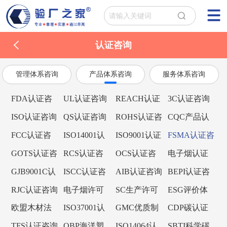
认证咨询
管理体系咨询
产品体系咨询
服务体系咨询
FDA认证咨
UL认证咨询
REACH认证
3C认证咨询
询
咨询
ISO认证咨询
QS认证咨询
ROHS认证咨
CQC产品认
询
证咨询
FCC认证咨
ISO14001认
ISO9001认证
FSMA认证咨
询
证咨询
咨询
询
GOTS认证咨
RCS认证咨
OCS认证咨
电子烟认证
询
询
询
咨询
GJB9001C认
ISCC认证咨
AIB认证咨询
BEPI认证咨
证咨询
询
询
RJC认证咨询
电子烟许可
SC生产许可
ESG评价体
证咨询
证
系
欧盟木材法
ISO37001认
GMC优质制
CDP碳认证
规EUTR认证
证咨询
造商认证咨
咨询
TFS认证咨询
OBP海洋塑
ISO14064认
SBTI科学碳