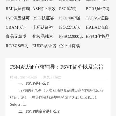
咨询
询
料认证咨询
证咨询
目标倡议
RMI认证咨询
ASI铝业绩效
PSCI审核
BCI认证咨询
标准认证咨
JAC供应链可
RSCI认证咨
ISO14067碳
TAPA认证咨
询
持续审核
询
足迹
询
CBAM认证
十环认证咨
ISO22716认
HALAL清真
咨询
询
证咨询
认证咨询
食品无麸质
化妆品纯素
FSSC22000认
EFFCI化妆品
认证咨询
认证咨询
证咨询
原料认证咨
RC/SCS翠鸟
EUDR认证咨
企业可持续
询
认证咨询
询
发展SCORE
认证咨询
FSMA认证审核辅导：FSVP简介以及宗旨
时间：2020-05-26 浏览:7736次
一、FSVP是什么？
FSVP的全名是《人类和动物食品进口商的国外供应商
验证计划》，在美国联邦法规中的编号为21 CFR Part 1,
Subpart L.
二、FSVP的宗旨是什么？