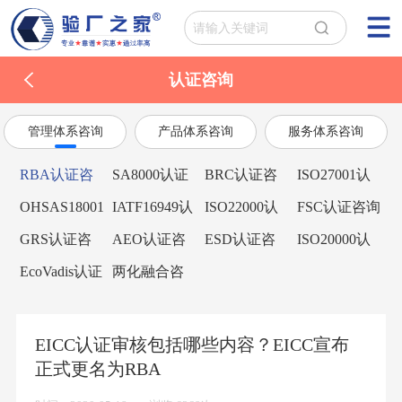
认证咨询
管理体系咨询
产品体系咨询
服务体系咨询
RBA认证咨
SA8000认证
BRC认证咨
ISO27001认
询
咨询
询
证咨询
OHSAS18001
IATF16949认
ISO22000认
FSC认证咨询
认证咨询
证咨询
证咨询
GRS认证咨
AEO认证咨
ESD认证咨
ISO20000认
询
询
询
证咨询
EcoVadis认证
两化融合咨
咨询
询
EICC认证审核包括哪些内容？EICC宣布
正式更名为RBA