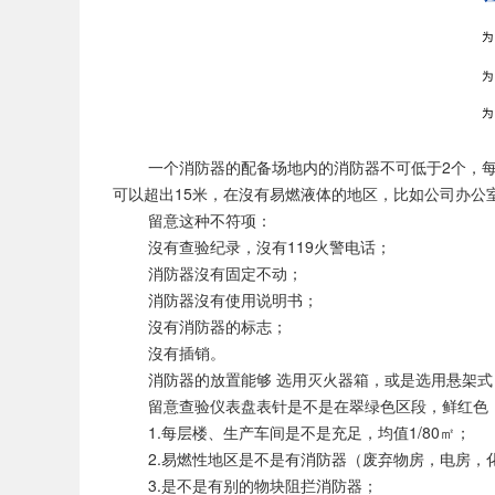
一个消防器的配备场地内的消防器不可低于2个，每一
可以超出15米，在沒有易燃液体的地区，比如公司办公
留意这种不符项：
沒有查验纪录，沒有119火警电话；
消防器沒有固定不动；
消防器沒有使用说明书；
沒有消防器的标志；
沒有插销。
消防器的放置能够 选用灭火器箱，或是选用悬架式
留意查验仪表盘表针是不是在翠绿色区段，鲜红色（
1.每层楼、生产车间是不是充足，均值1/80㎡；
2.易燃性地区是不是有消防器（废弃物房，电房，
3.是不是有别的物块阻拦消防器；