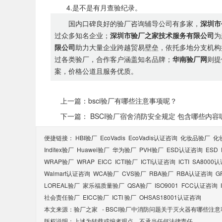
4.是不是有月查验纪录。
国内口碑良好的验厂咨询辅导公司有多家，
深圳市
过众多知名企业；
深圳市验厂之家技术服务有限公司
为
限公司
助力大量企业跨越贸易壁垒，依托多地分支机构
过各类验厂，合作客户涵盖知名品牌；
华南验厂网
则提
案，价格公道且服务优质。
上一篇：bsci验厂有哪些注意事项呢？
下一篇： BSCI验厂宿舍消防安全规定 包含哪些内容
便捷链接：
HBI验厂
EcoVadis
EcoVadis​认证咨询
化妆品验厂
化
Inditex验厂
Huawei验厂
华为验厂
PVH验厂
ESD认证咨询
ESD
WRAP验厂
WRAP
EICC
ICTI验厂
ICTI认证咨询
ICTI
SA8000
Walmart认证咨询
WCA验厂
CVS验厂
RBA验厂
RBA认证咨询
G
LOREAL验厂
家乐福质量验厂
QSA验厂
ISO9001
FCC认证咨询
社会责任验厂
EICC验厂
ICTI 验厂
OHSAS18001认证咨询
本文来源：
验厂之家
-
BSCI验厂中消防问题关于灭火器有哪些注
版权说明：上述为转载或编者观点，不承当任何法律责任