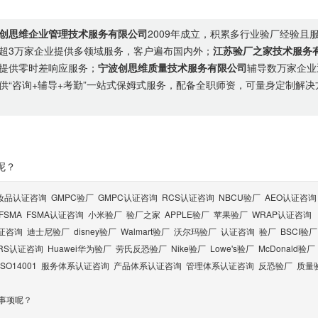
创思维企业管理技术服务有限公司
2009年成立，积累多行业验厂经验且
超3万家企业提供多领域服务，客户遍布国内外；
江苏验厂之家技术服务
提供零时差响应服务；
宁波创思维质量技术服务有限公司
辅导数万家企业
供“咨询+辅导+考勤”一站式保姆式服务，配备全职师资，可量身定制解决
呢？
妆品认证咨询
GMPC验厂
GMPC认证咨询
RCS认证咨询
NBCU验厂
AEO认证咨询
FSMA
FSMA认证咨询
小米验厂
验厂之家
APPLE验厂
苹果验厂
WRAP认证咨询
认证咨询
迪士尼验厂
disney验厂
Walmart验厂
沃尔玛验厂
认证咨询
验厂
BSCI验厂
RS认证咨询
Huawei华为验厂
劳氏反恐验厂
Nike验厂
Lowe's验厂
McDonald验厂
ISO14001
服务体系认证咨询
产品体系认证咨询
管理体系认证咨询
反恐验厂
质量
意事项呢？