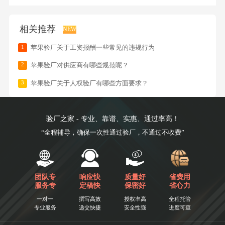
相关推荐
NEW
1
苹果验厂关于工资报酬一些常见的违规行为
2
苹果验厂对供应商有哪些规范呢？
3
苹果验厂关于人权验厂有哪些方面要求？
验厂之家 - 专业、靠谱、实惠、通过率高！
“全程辅导，确保一次性通过验厂，不通过不收费”
团队专
响应快
质量好
省费用
服务专
定稿快
保密好
省心力
一对一
撰写高效
授权率高
全程托管
专业服务
递交快捷
安全性强
进度可查