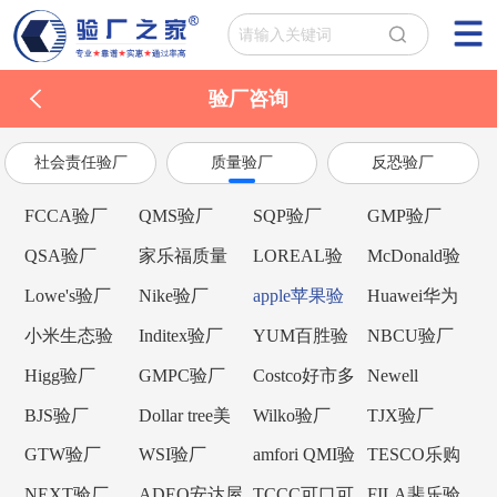
验厂咨询
社会责任验厂
质量验厂
反恐验厂
FCCA验厂
QMS验厂
SQP验厂
GMP验厂
QSA验厂
家乐福质量
LOREAL验
McDonald验
验厂
厂
厂
Lowe's验厂
Nike验厂
apple苹果验
Huawei华为
厂
验厂
小米生态验
Inditex验厂
YUM百胜验
NBCU验厂
厂
厂
Higg验厂
GMPC验厂
Costco好市多
Newell
验厂
Brands纽威验
BJS验厂
Dollar tree美
Wilko验厂
TJX验厂
厂
元树验厂
GTW验厂
WSI验厂
amfori QMI验
TESCO乐购
厂
验厂
NEXT验厂
ADEO安达屋
TCCC可口可
FILA斐乐验