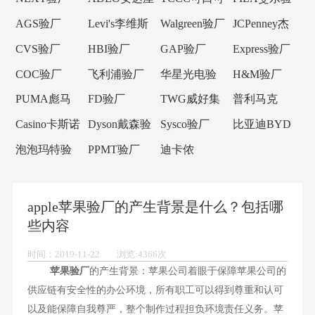
验厂
乐验厂
厂
AGS验厂
Levi's李维斯
Walgreen验厂
JCPenney杰
验厂
西潘尼验厂
CVS验厂
HBI验厂
GAP验厂
Express验厂
COC验厂
飞利浦验厂
华星光电验
H&M验厂
厂
PUMA彪马
FD验厂
TWG威好集
普利马克
验厂
团验厂
Primark验厂
Casino卡斯诺
Dyson戴森验
Sysco验厂
比亚迪BYD
验厂
厂
验厂
泡泡玛特验
PPMT验厂
迪卡侬
厂
Decathlon验
厂
apple苹果验厂的产生背景是什么？包括哪
些内容
时间：2019-11-22 浏览:4366次
苹果验厂
的产生背景：苹果公司着眼于保障苹果公司的
供应链有安全性的办公环境，所有职工可以得到尊重和认可
以及能保障自我尊严，整个制作过程担负环境责任义务。苹