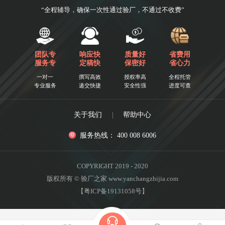
“全程辅导，确保一次性通过验厂，不通过不收费”
团队专
响应快
质量好
省费用
服务专
定稿快
保密好
省心力
一对一
撰写高效
授权率高
全程托管
专业服务
递交快捷
安全性强
进度可查
关于我们
|
帮助中心
服务热线： 400 008 6006
COPYRIGHT 2019 - 2020
版权所有 © 验厂之家 www.yanchangzhijia.com
【粤ICP备19131058号】