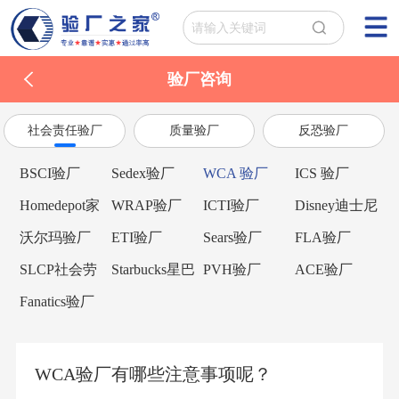
验厂咨询
社会责任验厂
质量验厂
反恐验厂
BSCI验厂
Sedex验厂
WCA 验厂
ICS 验厂
Homedepot家
WRAP验厂
ICTI验厂
Disney迪士尼
得宝验厂
验厂
沃尔玛验厂
ETI验厂
Sears验厂
FLA验厂
SLCP社会劳
Starbucks星巴
PVH验厂
ACE验厂
工整合项目
克验厂
Fanatics验厂
WCA验厂有哪些注意事项呢？