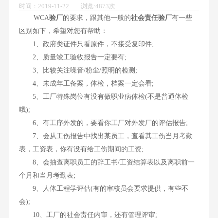
时间：2019-11-22 浏览:4873次
WCA
验厂
的要求，跟其他一般的
社会责任验厂
有一些
区别如下，希望对您有帮助：
1、政府类证件只看原件，不接受复印件;
2、质量竣工验收报告一定要有;
3、比较关注噪音/粉尘/照明的检测;
4、未成年工备案，体检，档案一定会看;
5、工厂特殊岗位有没有做职业病体检(不是普通体检
哦);
6、有工序外发的，要看你工厂对外发厂的评估报告;
7、会从工伤报告中找出某员工，查看其工伤当月考勤
表，工资表，你有没有给工伤期间的工资;
8、会抽查离职员工的辞工书/工资结算表以及离职前一
个月和当月考勤表;
9、人体工程学评估(有的审核员会要求提供，有些不
会);
10、工厂的社会责任内审，还有管理评审;