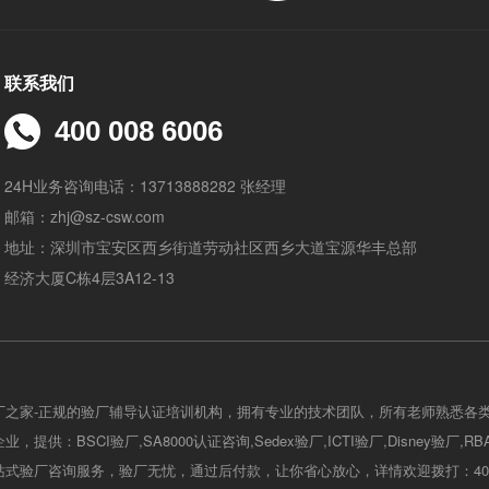
联系我们
400 008 6006
24H业务咨询电话：13713888282 张经理
邮箱：zhj@sz-csw.com
地址：深圳市宝安区西乡街道劳动社区西乡大道宝源华丰总部
经济大厦C栋4层3A12-13
厂之家-正规的验厂辅导认证培训机构，拥有专业的技术团队，所有老师熟悉各
，提供：BSCI验厂,SA8000认证咨询,Sedex验厂,ICTI验厂,Disney验厂,R
式验厂咨询服务，验厂无忧，通过后付款，让你省心放心，详情欢迎拨打：400-0