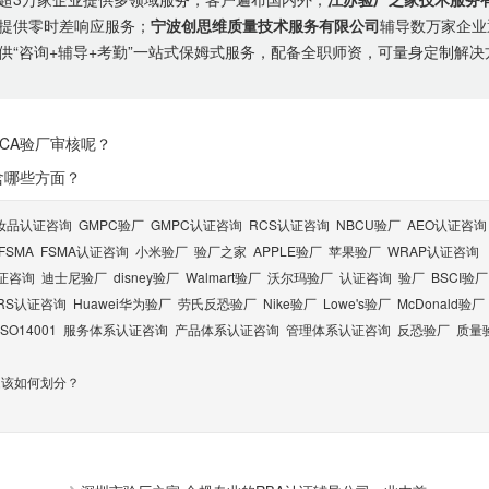
提供零时差响应服务；
宁波创思维质量技术服务有限公司
辅导数万家企业
供“咨询+辅导+考勤”一站式保姆式服务，配备全职师资，可量身定制解决
CA验厂审核呢？
含哪些方面？
妆品认证咨询
GMPC验厂
GMPC认证咨询
RCS认证咨询
NBCU验厂
AEO认证咨询
FSMA
FSMA认证咨询
小米验厂
验厂之家
APPLE验厂
苹果验厂
WRAP认证咨询
认证咨询
迪士尼验厂
disney验厂
Walmart验厂
沃尔玛验厂
认证咨询
验厂
BSCI验厂
RS认证咨询
Huawei华为验厂
劳氏反恐验厂
Nike验厂
Lowe's验厂
McDonald验厂
ISO14001
服务体系认证咨询
产品体系认证咨询
管理体系认证咨询
反恐验厂
质量
题该如何划分？