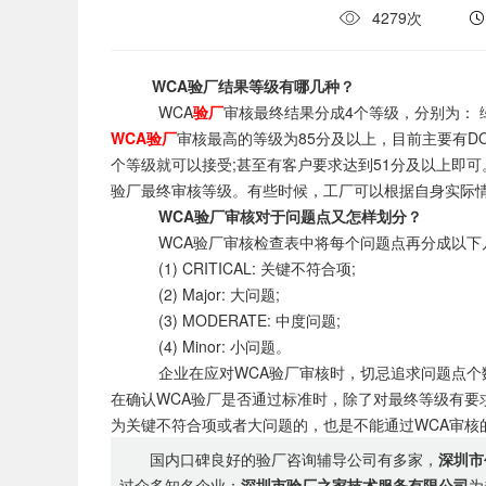
4279次
WCA验厂结果等级有哪几种？
WCA
验厂
审核最终结果分成4个等级，分别为： 绿色：
WCA验厂
审核最高的等级为85分及以上，目前主要有DOLL
个等级就可以接受;甚至有客户要求达到51分及以上即
验厂最终审核等级。有些时候，工厂可以根据自身实际
WCA验厂审核对于问题点又怎样划分？
WCA验厂审核检查表中将每个问题点再分成以下
(1) CRITICAL: 关键不符合项;
(2) Major: 大问题;
(3) MODERATE: 中度问题;
(4) Minor: 小问题。
企业在应对WCA验厂审核时，切忌追求问题点个数
在确认WCA验厂是否通过标准时，除了对最终等级有要
为关键不符合项或者大问题的，也是不能通过WCA审核
国内口碑良好的验厂咨询辅导公司有多家，
深圳市
过众多知名企业；
深圳市验厂之家技术服务有限公司
为