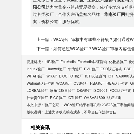
限公司
助力大量企业跨越贸易壁垒，依托多地分支机构
过各类验厂，合作客户涵盖知名品牌；
华南验厂网
则提
案，价格公道且服务优质。
上一篇：WCA验厂审核中有哪些不符项？如何通过W
下一篇：如何通过WCA验厂？WCA验厂审核内容包
便捷链接：
HBI验厂
EcoVadis
EcoVadis​认证咨询
化妆品验厂
化
Inditex验厂
Huawei验厂
华为验厂
PVH验厂
ESD认证咨询
ESD
WRAP验厂
WRAP
EICC
ICTI验厂
ICTI认证咨询
ICTI
SA8000
Walmart认证咨询
WCA验厂
CVS验厂
RBA验厂
RBA认证咨询
G
LOREAL验厂
家乐福质量验厂
QSA验厂
ISO9001
FCC认证咨询
社会责任验厂
EICC验厂
ICTI 验厂
OHSAS18001认证咨询
本文来源：
验厂之家
-
WCA验厂结果有哪几种？WCA验厂审核问
版权说明：上述为转载或编者观点，不承当任何法律责任
相关资讯