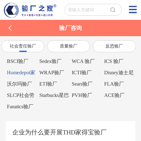
验厂咨询
社会责任验厂
质量验厂
反恐验厂
BSCI验厂
Sedex验厂
WCA 验厂
ICS 验厂
Homedepot家
WRAP验厂
ICTI验厂
Disney迪士尼
得宝验厂
验厂
沃尔玛验厂
ETI验厂
Sears验厂
FLA验厂
SLCP社会劳
Starbucks星巴
PVH验厂
ACE验厂
工整合项目
克验厂
Fanatics验厂
企业为什么要开展THD家得宝验厂