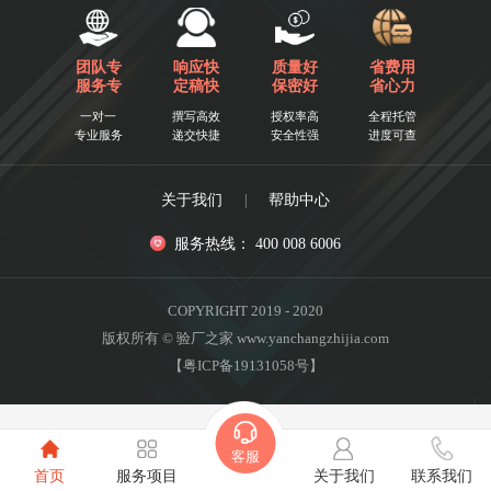
团队专
响应快
质量好
省费用
服务专
定稿快
保密好
省心力
一对一
撰写高效
授权率高
全程托管
专业服务
递交快捷
安全性强
进度可查
关于我们
|
帮助中心
服务热线： 400 008 6006
COPYRIGHT 2019 - 2020
版权所有 © 验厂之家 www.yanchangzhijia.com
【粤ICP备19131058号】
客服
首页
服务项目
关于我们
联系我们